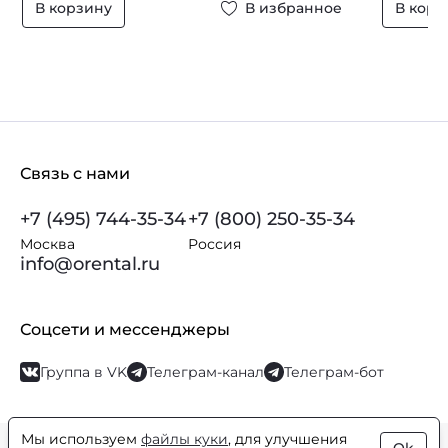
В корзину
В избранное
В корз
Связь с нами
+7 (495) 744-35-34
+7 (800) 250-35-34
Москва
Россия
info@orental.ru
Соцсети и мессенджеры
Группа в VK
Телеграм-канал
Телеграм-бот
Мы используем
файлы куки
, для улучшения
© Orental.ru 2007–2026
Интернет-магазин парфюмерии и