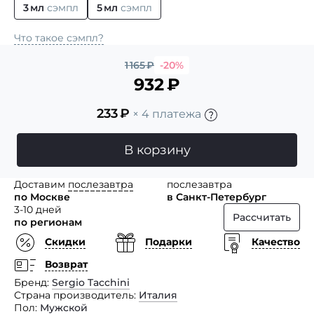
3 мл
сэмпл
5 мл
сэмпл
Что такое сэмпл?
1 165
₽
-20%
932
₽
233
₽
× 4 платежа
В корзину
Доставим
послезавтра
послезавтра
по Москве
в Санкт-Петербург
3-10 дней
Рассчитать
по регионам
Скидки
Подарки
Качество
Возврат
Бренд
Sergio Tacchini
Страна производитель
Италия
Пол
Мужской