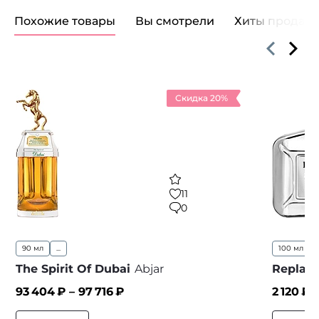
Похожие товары
Вы смотрели
Хиты продаж
Скидка 20%
11
0
90 мл
...
100 мл
The Spirit Of Dubai
Abjar
Replay
93 404
₽ –
97 716
₽
2 120
₽