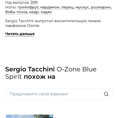
Год выпуска
2011
Ноты
грейпфрут
,
кардамон
,
перец
,
мускус
,
розмарин
,
бобы тонка
,
кедр
,
ладан
Sergio Tacchini выпустил восхитительную линию
парфюмов Ozone.
Читать дальше
Blue Spirit — один из самых успешных ароматов этой
эксклюзивной коллекции. Свою популярность
он получил благодаря умелому сочетанию
драгоценных ингредиентов, которые гармонично
подчеркивают непревзойденный образ неотразимого
мужчины: успешного, требовательного
и решительного, который ставит перед собой
высокие цели и смело делает все для их достижения.
Sergio Tacchini
O-Zone Blue
Добиться успеха ему помогает эта изысканная пряно-
Spirit
похож на
древесная композиция. Подчеркните свой
безупречный образ с превосходным ароматом Ozone
Blue Spirit!