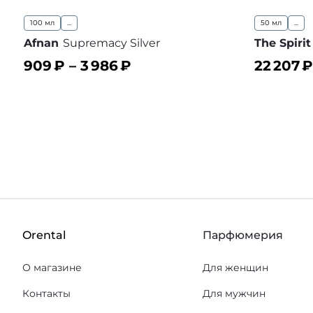
100 мл
...
50 мл
...
Afnan
Supremacy Silver
The Spiri
909
₽ –
3 986
₽
22 207
₽
В корзину
В корз
В избранное
Orental
Парфюмерия
О магазине
Для женщин
Контакты
Для мужчин