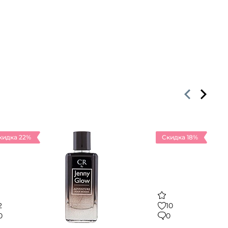
кидка 22%
Скидка 18%
2
10
0
0