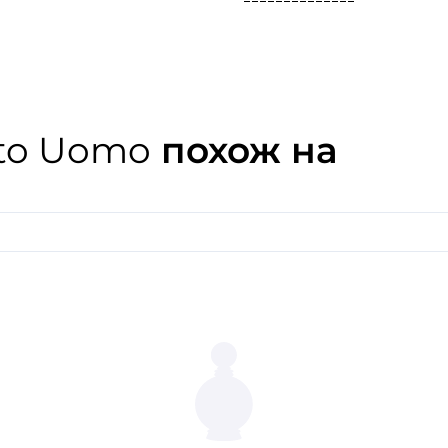
Это восточный аромат для 
Звучание композиции начин
смородины и яблока. Серд
и нежной розы. И все тонко
серой амбры и ванили.
to Uomo
похож на