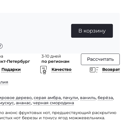
В корзину
ра
3-10 дней
Рассчитать
нкт-Петербург
по регионам
Подарки
Качество
Возврат
алия
ировое дерево
,
серая амбра
,
пачули
,
ваниль
,
берёза
,
мускус
,
ананас
,
черная смородина
omo анонс фруктовых нот, предшествующий раскрытию
истых нот березы и тонусу ягод можжевельника.
 мужеством мускуса и дубового мха.