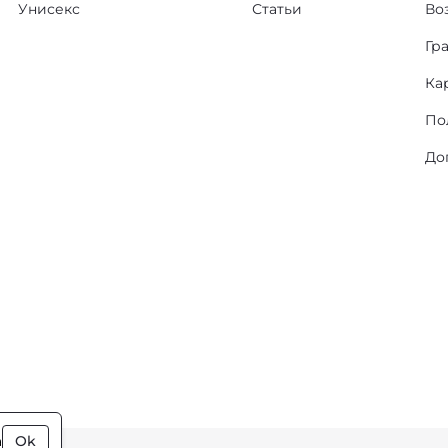
Унисекс
Статьи
Во
Гр
Ка
По
До
а
Ok