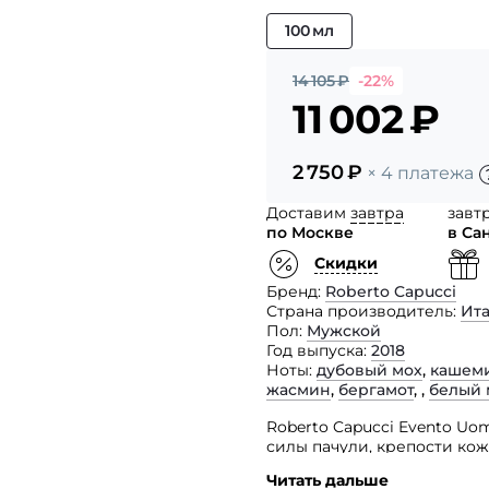
100 мл
14 105
₽
-22%
11 002
₽
2 750
₽
× 4 платежа
Доставим
завтра
завт
по Москве
в Са
Скидки
Бренд
Roberto Capucci
Страна производитель
Ит
Пол
Мужской
Год выпуска
2018
Ноты
дубовый мох
,
кашем
жасмин
,
бергамот
, ,
белый 
Roberto Capucci Evento U
силы пачули, крепости кож
Чистая энергия, усиленная
Читать дальше