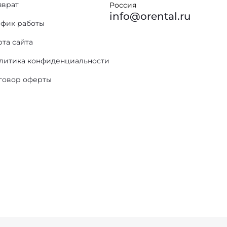
зврат
Россия
info@orental.ru
афик работы
рта сайта
литика конфиденциальности
говор оферты