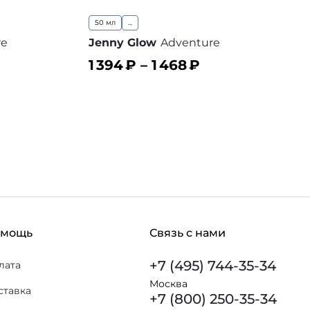
50 мл
...
re
Jenny Glow
Adventure
1 394
₽ –
1 468
₽
В корзину
 избранное
В избранное
омощь
Связь с нами
+7 (495) 744-35-34
лата
Москва
ставка
+7 (800) 250-35-34