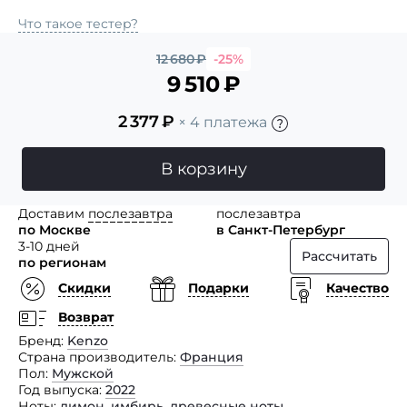
Что такое тестер?
12 680
₽
-25%
9 510
₽
2 377
₽
× 4 платежа
В корзину
Доставим
послезавтра
послезавтра
по Москве
в Санкт-Петербург
3-10 дней
Рассчитать
по регионам
Скидки
Подарки
Качество
Возврат
Бренд
Kenzo
Страна производитель
Франция
Пол
Мужской
Год выпуска
2022
Ноты
лимон
,
имбирь
,
древесные ноты