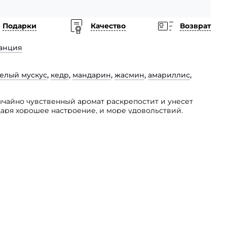
Подарки
Качество
Возврат
анция
елый мускус
,
кедр
,
мандарин
,
жасмин
,
амариллис
,
ычайно чувственный аромат раскрепостит и унесет
 даря хорошее настроение, и море удовольствий.
мате смешаны: мята, зеленый и белый перец, белый
асмин, амариллис.