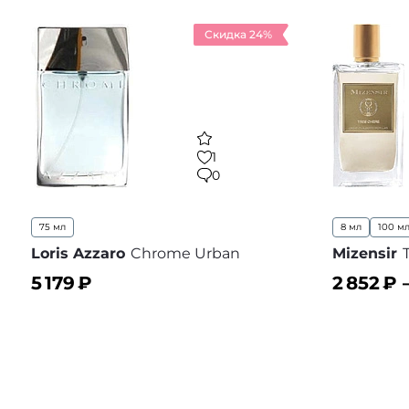
Скидка 24%
1
0
75 мл
8 мл
100 м
Loris Azzaro
Chrome Urban
Mizensir
5 179
₽
2 852
₽ 
В корзину
В корз
В избранное