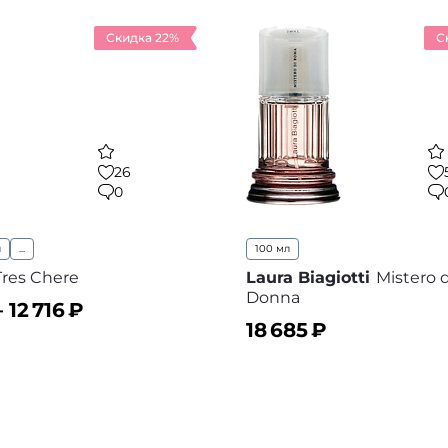
Скидка 22%
С
26
0
л
...
100 мл
Tres Chere
Laura Biagiotti
Mistero 
Donna
–
12 716
₽
18 685
₽
ину
В избранное
В корзину
В