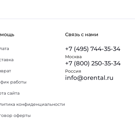
омощь
Связь с нами
+7 (495) 744-35-34
лата
Москва
ставка
+7 (800) 250-35-34
зврат
Россия
info@orental.ru
афик работы
рта сайта
литика конфиденциальности
говор оферты