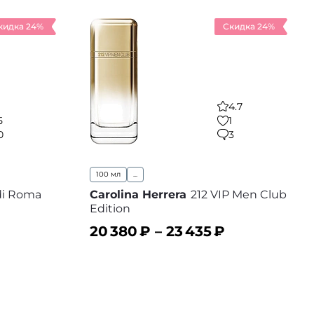
кидка 24%
Скидка 24%
4.7
5
1
0
3
100 мл
...
di Roma
Carolina Herrera
212 VIP Men Club
Edition
20 380
₽ –
23 435
₽
В корзину
 избранное
В избранное