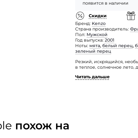
появится в наличии
Скидки
Бренд
Kenzo
Страна производитель
Фр
Пол
Мужской
Год выпуска
2001
Ноты
мята
,
белый перец
,
б
зеленый перец
Резкий, искрящийся, необ
в теплое, солнечное лето,
Читать дальше
В этом замечательном аро
мускус, кедр, мандарин, ж
ble
похож на