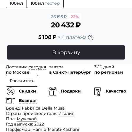
100 мл
100 мл
тестер
26 195
₽
-22%
20 432
₽
5 108
₽
× 4 платежа
В корзину
Доставим
сегодня
завтра
3-10 дней
по Москве
в Санкт-Петербург
по регионам
Рассчитать
Скидки
Подарки
Качество
Возврат
Бренд
Fabbrica Della Musa
Страна производитель
Италия
Пол
Мужской
Год выпуска
2022
Парфюмер
Hamid Merati-Kashani