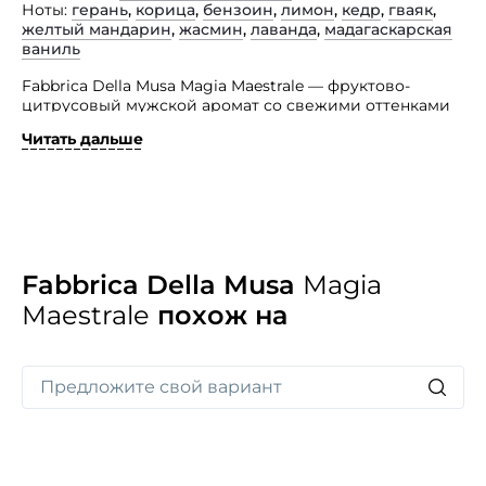
Ноты
герань
,
корица
,
бензоин
,
лимон
,
кедр
,
гваяк
,
желтый мандарин
,
жасмин
,
лаванда
,
мадагаскарская
ваниль
Fabbrica Della Musa Magia Maestrale — фруктово-
цитрусовый мужской аромат со свежими оттенками
звучания. Подумайте о первом моменте, когда
Читать дальше
вы вдыхаете морской воздух, о том, что вы ощущаете
в тот момент, какие чувства вас охватывают.
«Вы когда-нибудь влюблялись в свое место отдыха
настолько, что желали заполонить никогда
не оставаться без него?» Что ж, именно это делает
Fabbrica Della Musa с парфюмерной композицией
Magia Maestrale, сквозь призму цитрусовых нот
Fabbrica Della Musa
Magia
с лавандой, жасмином, древесными оттенками
Maestrale
похож на
и ванилью.