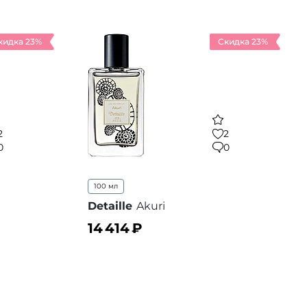
кидка 23%
Скидка 23%
2
2
0
0
100 мл
Detaille
Akuri
14 414
₽
В корзину
 избранное
В избранное