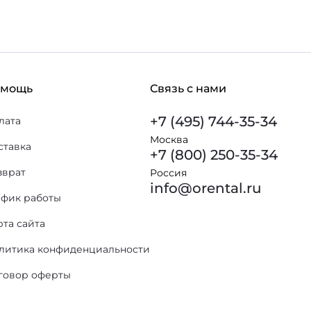
омощь
Связь с нами
+7 (495) 744-35-34
лата
Москва
ставка
+7 (800) 250-35-34
зврат
Россия
info@orental.ru
афик работы
рта сайта
литика конфиденциальности
говор оферты