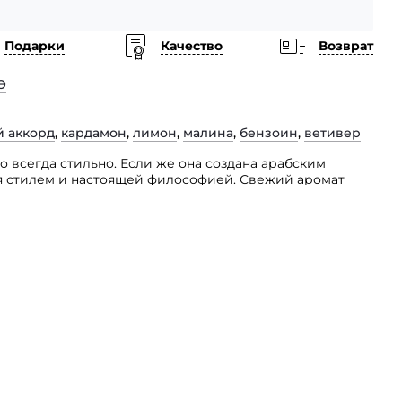
Подарки
Качество
Возврат
Э
 аккорд
,
кардамон
,
лимон
,
малина
,
бензоин
,
ветивер
 всегда стильно. Если же она создана арабским
я стилем и настоящей философией. Свежий аромат
ременных джентльменов Emper Epic Adventure Nigh,
 мелочей образ.
и вы дополните свой стиль тонким флером древесины
кой пряностью кардамона и сладостью спелой малины,
ховатой дымностью ветивера. Это великолепное
ения вашей парфюмерной коллекции!