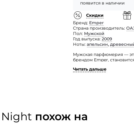
появится в наличии
Скидки
Бренд
Emper
Страна производитель
ОА
Пол
Мужской
Год выпуска
2009
Ноты
апельсин
,
древесный
Мужская парфюмерия — это
брендом Emper, становитс
дерева для настоящих сов
Читать дальше
воплощает продуманный до
Вы только выиграете, есл
и свежих цитрусов, глубо
смолистым бензоином и су
приобретение для дополн
 Night
похож на