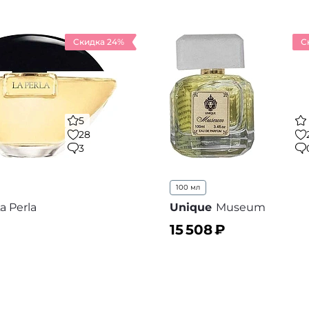
Скидка 24%
С
5
28
3
100 мл
a Perla
Unique
Museum
15 508
₽
ину
В корзину
В избранное
В