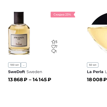
Скидка 23%
3
7
1
100 мл
...
50 мл
SweDoft
Sweden
La Perla
L
13 868
₽ –
14 145
₽
18 008
₽
В корзину
В корз
В избранное