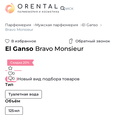
ORENTAL
Искать
ПАРФЮМЕРИЯ И КОСМЕТИКА
Парфюмерия
Мужская парфюмерия
El Ganso
Bravo Monsieur
В избранное
Обратный звонок
El Ganso
Bravo Monsieur
Скидка 20%
0
0
Новый вид подбора товаров
Тип
Туалетная вода
Объём
125 мл