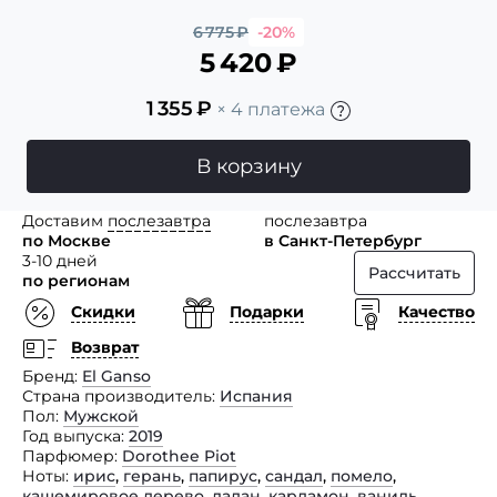
6 775
₽
-20%
5 420
₽
1 355
₽
× 4 платежа
В корзину
Доставим
послезавтра
послезавтра
по Москве
в Санкт-Петербург
3-10 дней
Рассчитать
по регионам
Скидки
Подарки
Качество
Возврат
Бренд
El Ganso
Страна производитель
Испания
Пол
Мужской
Год выпуска
2019
Парфюмер
Dorothee Piot
Ноты
ирис
,
герань
,
папирус
,
сандал
,
помело
,
кашемировое дерево
,
ладан
,
кардамон
,
ваниль
,