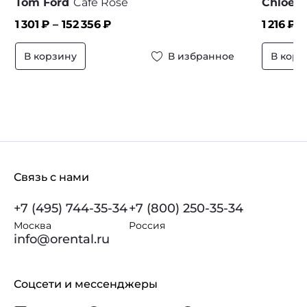
Tom Ford
Cafe Rose
Chloe
N
1 301
₽ –
152 356
₽
1 216
₽ 
В корзину
В избранное
В корз
Связь с нами
+7 (495) 744-35-34
+7 (800) 250-35-34
Москва
Россия
info@orental.ru
Соцсети и мессенджеры