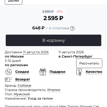
250 мл
3 285
₽
-21%
2 595
₽
648
₽
× 4 платежа
В корзину
Доставим
11 августа 2026
11 августа 2026
по Москве
в Санкт-Петербург
3-10 дней
Рассчитать
по регионам
Скидки
Подарки
Качество
Возврат
Бренд
Collistar
Страна производитель
Италия
Пол
Мужской
Назначение
Уход за телом
Тонизирующий гель для душа Men Toning Shower Gel