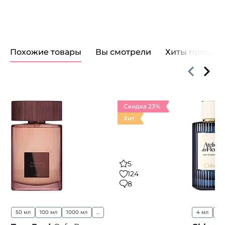
Похожие товары
Вы смотрели
Хиты продаж
Скидка 23%
Хит
5
124
8
50 мл
100 мл
1000 мл
...
4 мл
15