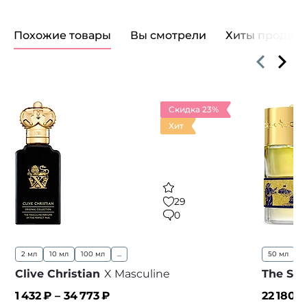
Похожие товары
Вы смотрели
Хиты продаж
Скидка 23%
Хит
29
0
2 мл
10 мл
100 мл
...
50 мл
...
Clive Christian
X Masculine
The Spi
1 432
₽ –
34 773
₽
22 180
₽