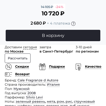
14 105
₽
-24%
10 720
₽
2 680
₽
× 4 платежа
В корзину
Доставим
сегодня
завтра
3-10 дней
по Москве
в Санкт-Петербург
по регионам
Рассчитать
Скидки
Подарки
Качество
Возврат
Бренд
Cale Fragranze d Autore
Страна производитель
Италия
Пол
Мужской
Год выпуска
2008
Парфюмер
Silvio Levi
Ноты
зеленый ревень
,
мята
,
ром
,
рис
,
стручковый
перец
,
шафран
,
элеми
,
дерево агар
,
дуб
,
мускус
,