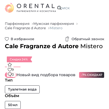
ORENTAL
Искать
ПАРФЮМЕРИЯ И КОСМЕТИКА
Парфюмерия
Мужская парфюмерия
Cale Fragranze d Autore
Mistero
В избранное
Обратный звонок
Cale Fragranze d Autore
Mistero
Скидка 24%
9
0
Новый вид подбора товаров
-7% СКИДКА7
Тип
Туалетная вода
Объём
50 мл