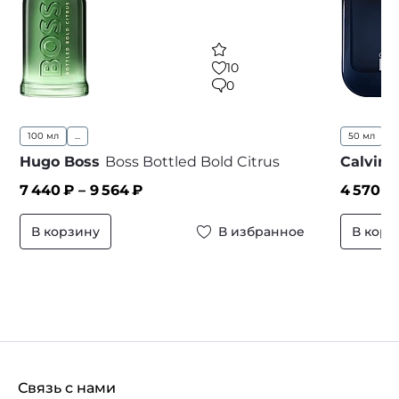
10
0
100 мл
...
50 мл
1
Hugo Boss
Boss Bottled Bold Citrus
Calvin 
7 440
₽ –
9 564
₽
4 570
₽
В корзину
В избранное
В корз
Связь с нами