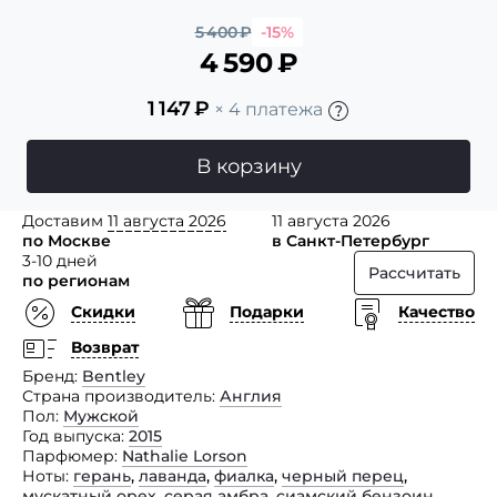
5 400
₽
-15%
4 590
₽
1 147
₽
× 4 платежа
В корзину
Доставим
11 августа 2026
11 августа 2026
по Москве
в Санкт-Петербург
3-10 дней
Рассчитать
по регионам
Скидки
Подарки
Качество
Возврат
Бренд
Bentley
Страна производитель
Англия
Пол
Мужской
Год выпуска
2015
Парфюмер
Nathalie Lorson
Ноты
герань
,
лаванда
,
фиалка
,
черный перец
,
мускатный орех
,
серая амбра
,
сиамский бензоин
,