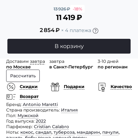
13 926
₽
-18%
11 419
₽
2 854
₽
× 4 платежа
В корзину
Доставим
завтра
завтра
3-10 дней
по Москве
в Санкт-Петербург
по регионам
Рассчитать
Скидки
Подарки
Качество
Возврат
Бренд
Antonio Maretti
Страна производитель
Италия
Пол
Мужской
Год выпуска
2022
Парфюмер
Cristian Calabro
Ноты
кокос
,
сандал
,
тубероза
,
мандарин
,
пачули
,
ваниль
,
бобы тонка
,
черный перец