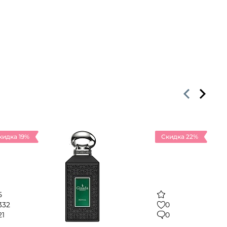
кидка 19%
Скидка 22%
5
332
0
21
0