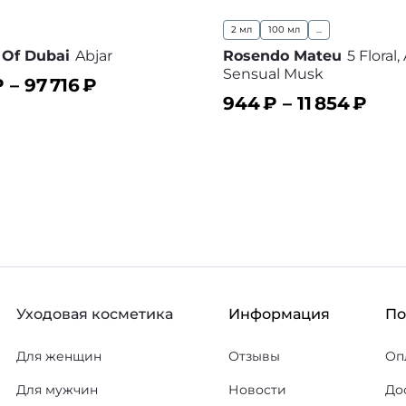
2 мл
100 мл
...
t Of Dubai
Abjar
Rosendo Mateu
5 Floral
Sensual Musk
 –
97 716
₽
944
₽ –
11 854
₽
ину
В избранное
В корзину
В
Уходовая косметика
Информация
П
Для женщин
Отзывы
Оп
Для мужчин
Новости
До