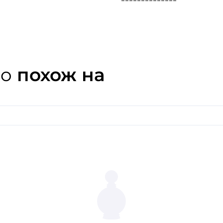
бутиками, роскошными ях
Отправляйтесь в ароматно
Карло с этим увлекательн
княжества, известного св
привлекательностью Фран
co
похож на