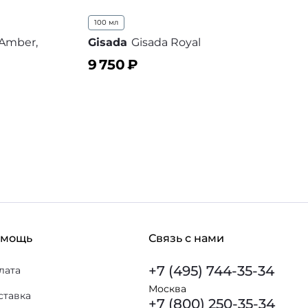
100 мл
, Amber,
Gisada
Gisada Royal
9 750
₽
В корзину
В избранное
 избранное
омощь
Связь с нами
+7 (495) 744-35-34
лата
Москва
ставка
+7 (800) 250-35-34