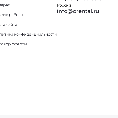
зврат
Россия
info@orental.ru
афик работы
рта сайта
литика конфиденциальности
говор оферты