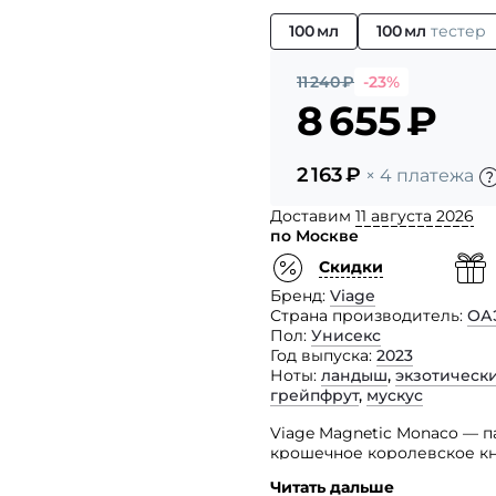
100 мл
100 мл
тестер
11 240
₽
-23%
8 655
₽
2 163
₽
× 4 платежа
Доставим
11 августа 2026
по Москве
Скидки
Бренд
Viage
Страна производитель
ОА
Пол
Унисекс
Год выпуска
2023
Ноты
ландыш
,
экзотическ
грейпфрут
,
мускус
Viage Magnetic Monaco — 
крошечное королевское кн
чтобы почувствовать прив
Читать дальше
насладиться ее роскошны