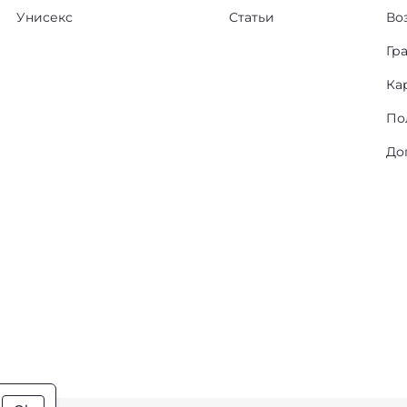
Унисекс
Статьи
Во
Гр
Ка
По
До