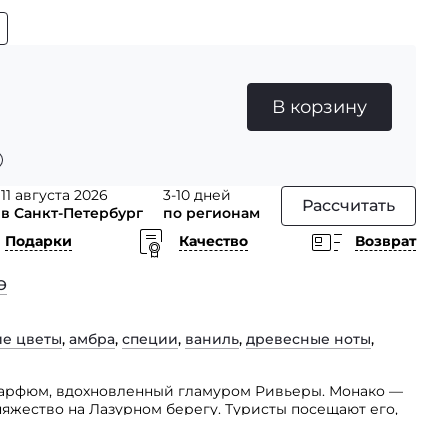
В корзину
11 августа 2026
3-10 дней
Рассчитать
в Санкт-Петербург
по регионам
Подарки
Качество
Возврат
Э
ие цветы
,
амбра
,
специи
,
ваниль
,
древесные ноты
,
парфюм, вдохновленный гламуром Ривьеры. Монако —
яжество на Лазурном берегу. Туристы посещают его,
лекательную Французскую Ривьеру, а также
ми пятизвездочными отелями, дизайнерскими