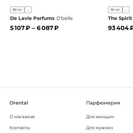
80 мл
...
90 мл
...
De Lavie Parfums
D'belle
The Spiri
5 107
₽ –
6 087
₽
93 404
₽
В корзину
В корз
В избранное
Orental
Парфюмерия
О магазине
Для женщин
Контакты
Для мужчин