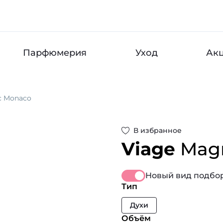
Парфюмерия
Уход
Ак
c Monaco
В избранное
Viage
Mag
Новый вид подбор
Тип
Духи
Объём