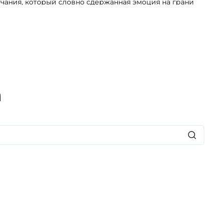
учания, который словно сдержанная эмоция на грани
е творение выражает хрупкую красоту любви, которая
ичном флаконе глубокого черного цвета. Его мягкая
ает кожу спокойной грацией и незабываемой
 атмосферу романтики и утонченности с каждым
онченного парфюма.
а