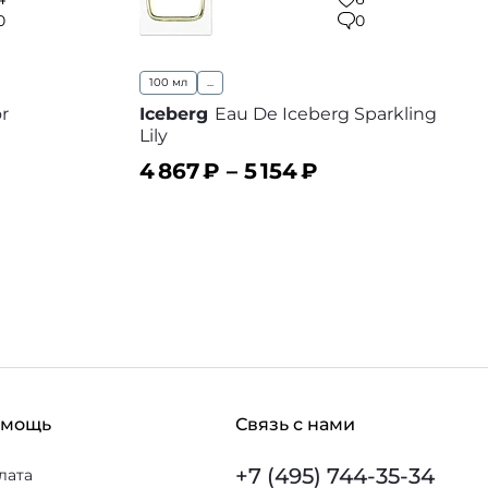
0
0
100 мл
...
r
Iceberg
Eau De Iceberg Sparkling
Lily
4 867
₽ –
5 154
₽
 избранное
В корзину
В избранное
омощь
Связь с нами
+7 (495) 744-35-34
лата