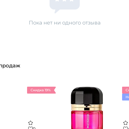
Пока нет ни одного отзыва
 продаж
Скидка 19%
С
Н
0