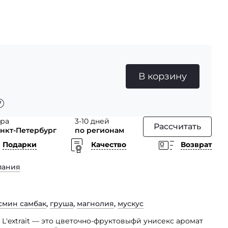
В корзину
тра
3-10 дней
Рассчитать
анкт-Петербург
по регионам
Подарки
Качество
Возврат
пания
смин самбак
,
груша
,
магнолия
,
мускус
y L'extrait — это цветочно-фруктовыфй унисекс аромат