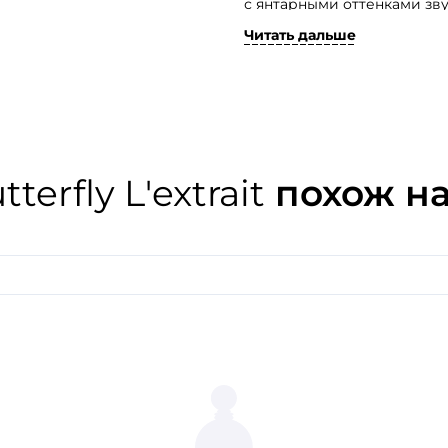
с янтарными оттенками зв
пронзительной тишины.
Читать дальше
Это цветочное и фруктово
ждет вас в красивом лакон
и сияющая дорожка окутыв
сладостью. Погрузитесь в
нежным оттенком этого ут
erfly L'extrait
похож н