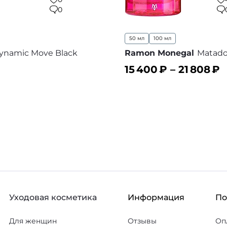
0
50 мл
100 мл
ynamic Move Black
Ramon Monegal
Matado
15 400
₽ –
21 808
₽
ину
В корзину
В избранное
В
Уходовая косметика
Информация
П
Для женщин
Отзывы
Оп