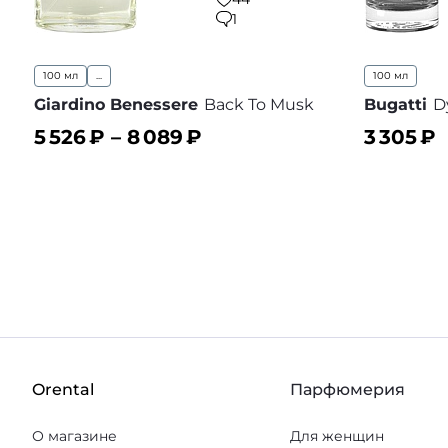
1
100 мл
...
100 мл
Giardino Benessere
Back To Musk
Bugatti
D
5 526
₽ –
8 089
₽
3 305
₽
В корзину
В корз
В избранное
Orental
Парфюмерия
О магазине
Для женщин