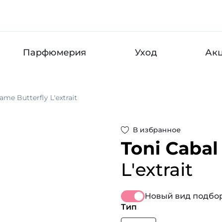
Парфюмерия
Уход
Ак
me Butterfly L'extrait
В избранное
Toni Cabal
L'extrait
Новый вид подбор
Тип