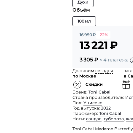
Духи
Объём
100 мл
16 950
₽
-22%
13 221
₽
3 305
₽
× 4 платежа
Доставим
сегодня
зав
по Москве
в С
Скидки
Бренд
Toni Cabal
Страна производитель
Ис
Пол
Унисекс
Год выпуска
2022
Парфюмер
Toni Cabal
Ноты
сандал
,
тубероза
,
жа
Toni Cabal Madame Butterfl