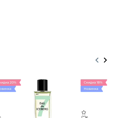
кидка 20%
Скидка 18%
овинка
Новинка
4
6