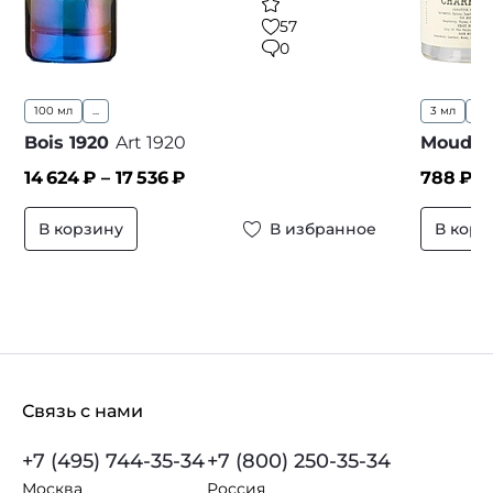
57
0
100 мл
...
3 мл
10
Bois 1920
Art 1920
Moudo
14 624
₽ –
17 536
₽
788
₽ –
В корзину
В избранное
В корз
Связь с нами
+7 (495) 744-35-34
+7 (800) 250-35-34
Москва
Россия