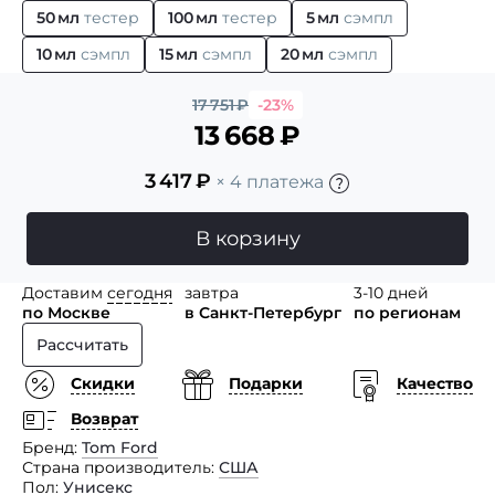
50 мл
тестер
100 мл
тестер
5 мл
сэмпл
10 мл
сэмпл
15 мл
сэмпл
20 мл
сэмпл
17 751
₽
-23%
13 668
₽
3 417
₽
× 4 платежа
В корзину
Доставим
сегодня
завтра
3-10 дней
по Москве
в Санкт-Петербург
по регионам
Рассчитать
Скидки
Подарки
Качество
Возврат
Бренд
Tom Ford
Страна производитель
США
Пол
Унисекс