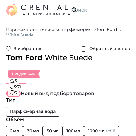
ORENTAL
Искать
ПАРФЮМЕРИЯ И КОСМЕТИКА
Парфюмерия
Унисекс парфюмерия
Tom Ford
White Suede
В избранное
Обратный звонок
Tom Ford
White Suede
Скидка 24%
5
271
5
Новый вид подбора товаров
Тип
Парфюмерная вода
Объём
2 мл
30 мл
50 мл
100 мл
1000 мл
refill