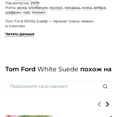
Год выпуска
2009
Ноты
роза
,
олибанум
,
мускус
,
ландыш
,
кожа
,
амбра
,
шафран
,
чай
,
тимьян
Tom Ford White Suede — Аромат очень нежен
и изыскан.
Читать дальше
Он покоряет своей чистотой и непорочностью. Духи
вошли в коллекцию «White Musk», посвященную
различным вариациям на тему мускуса. Но в отличие
от прочих ароматов они преподносят мускус в иной
форме — тонком и изящном запахе богато
выделанной замши. Парфюмерная композиция
состоит из нот сандала, белой замши, шафрана,
болгарской розы, тимьяна, ладана, чая мате, амбры
Tom Ford
White Suede
похож на
и ландыша.