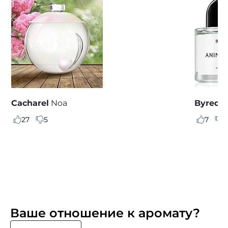
Cacharel
Noa
Byredo
27
5
7
3
Ваше отношение к аромату?