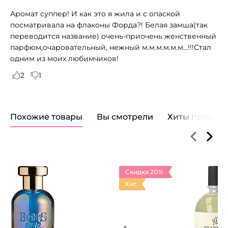
Аромат суппер! И как это я жила и с опаской
посматривала на флаконы Форда?! Белая замша(так
переводится название) очень-приочень женственный
парфюм,очаровательный, нежный м.м.м.м.м.м...!!!Стал
одним из моих любимчиков!
2
1
Похожие товары
Вы смотрели
Хиты продаж
Скидка 20%
Хит