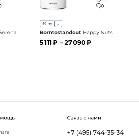
0
0
50 мл
...
Serena
Borntostandout
Happy Nuts
5 111
₽ –
27 090
₽
В корзину
 избранное
В избранное
омощь
Связь с нами
+7 (495) 744-35-34
лата