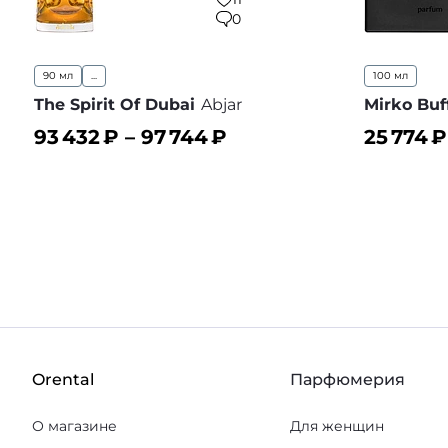
0
90 мл
...
100 мл
The Spirit Of Dubai
Abjar
Mirko Buff
93 432
₽ –
97 744
₽
25 774
₽
В корзину
В корз
В избранное
Orental
Парфюмерия
О магазине
Для женщин