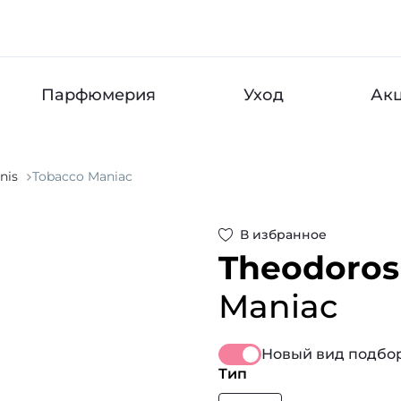
Парфюмерия
Уход
Ак
nis
Tobacco Maniac
В избранное
Theodoros 
Maniac
Новый вид подбор
Тип