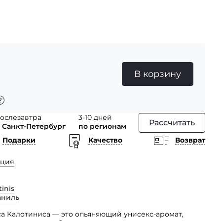
В корзину
ослезавтра
3-10 дней
Рассчитать
 Санкт-Петербург
по регионам
Подарки
Качество
Возврат
еция
inis
аниль
са Калотиниса — это опьяняющий унисекс-аромат,