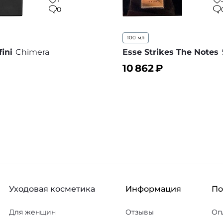
0
100 мл
ini
Chimera
Esse Strikes The Notes
10 862
₽
ину
В корзину
В избранное
В
Уходовая косметика
Информация
П
Для женщин
Отзывы
Оп