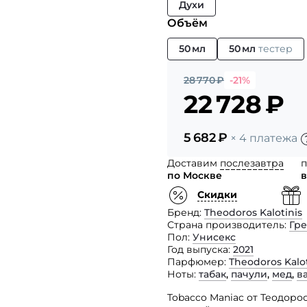
Духи
Объём
50 мл
50 мл
тестер
28 770
₽
-21%
22 728
₽
5 682
₽
× 4 платежа
Доставим
послезавтра
п
по Москве
в
Скидки
Бренд
Theodoros Kalotinis
Страна производитель
Гр
Пол
Унисекс
Год выпуска
2021
Парфюмер
Theodoros Kalot
Ноты
табак
,
пачули
,
мед
,
в
Tobacco Maniac от Теодоро