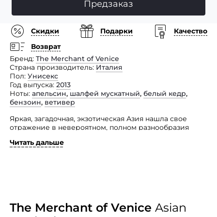
Предзаказ
Скидки
Подарки
Качество
Возврат
Бренд
The Merchant of Venice
Страна производитель
Италия
Пол
Унисекс
Год выпуска
2013
Ноты
апельсин
,
шалфей мускатный
,
белый кедр
,
бензоин
,
ветивер
Яркая, загадочная, экзотическая Азия нашла свое
отражение в невероятном, полном разнообразия
цветов и красок, аромате Asian Inspiration
Читать дальше
(Вдохновенный Азией), созданном нишевым
итальянским брендом The Merchant of Venice.
Принадлежит аромат к группе фужерных
и отличается утонченным, благородным звучанием,
строящимся из нот апельсина, белого кедра,
мускатного шалфея, бензоина и ветивера. Этот
образец изысканности под названием The Merchant
The Merchant of Venice
Asian
of Venice Asian Inspiration адресован талантливым