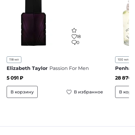
18
0
118 мл
100 мл
Elizabeth Taylor
Passion For Men
Penhali
5 091
₽
28 876
В корзину
В избранное
В корз