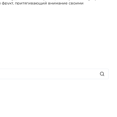
ий фрукт, притягивающий внимание своими
ми нотами.
ый парфюм вызывает удивление своим необычным
лаждения. Он переносит нас в мир, где роскошь
 в одно целое, подчеркивая индивидуальность
ладателя. Данная парфюмерная композиция станет
, кто желает выделиться, оставаясь при этом