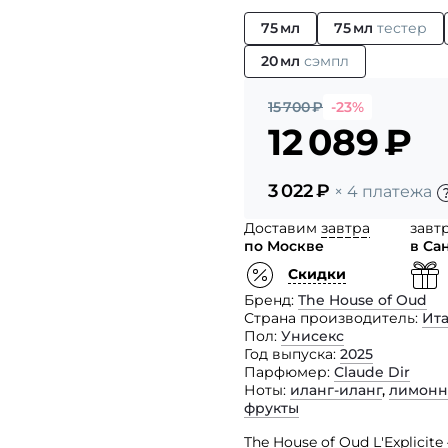
75 мл
75 мл
тестер
20 мл
сэмпл
15 700
₽
-23%
12 089
₽
3 022
₽
× 4 платежа
Доставим
завтра
завт
по Москве
в Са
Скидки
Бренд
The House of Oud
Страна производитель
Ит
Пол
Унисекс
Год выпуска
2025
Парфюмер
Claude Dir
Ноты
иланг-иланг
,
лимонн
фрукты
The House of Oud L'Explici