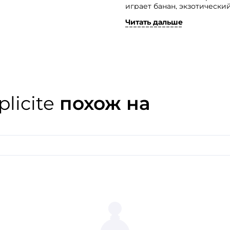
играет банан, экзотическ
сливочными и маслянисты
Читать дальше
Этот гурманский бананов
сочетанием свежести и нас
и оригинальность слились
и изысканность своего об
идеальным выбором для тех
загадочно притягательным.
plicite
похож на