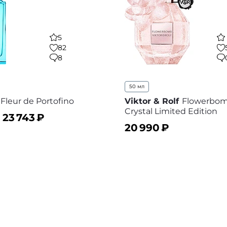
5
82
8
50 мл
Fleur de Portofino
Viktor & Rolf
Flowerbom
Crystal Limited Edition
–
23 743
₽
20 990
₽
ину
В избранное
В корзину
В