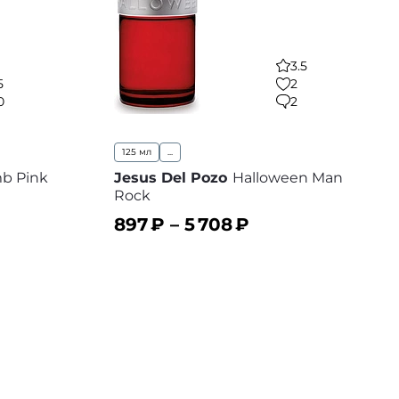
3.5
5
2
0
2
125 мл
...
b Pink
Jesus Del Pozo
Halloween Man
Rock
897
₽ –
5 708
₽
В корзину
 избранное
В избранное