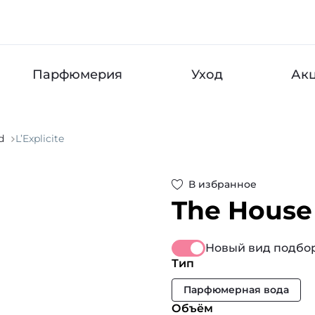
Парфюмерия
Уход
Ак
d
L’Explicite
В избранное
The House
Новый вид подбор
Тип
Парфюмерная вода
Объём