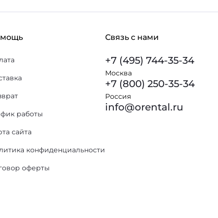
омощь
Связь с нами
+7 (495) 744-35-34
лата
Москва
ставка
+7 (800) 250-35-34
зврат
Россия
info@orental.ru
афик работы
рта сайта
литика конфиденциальности
говор оферты