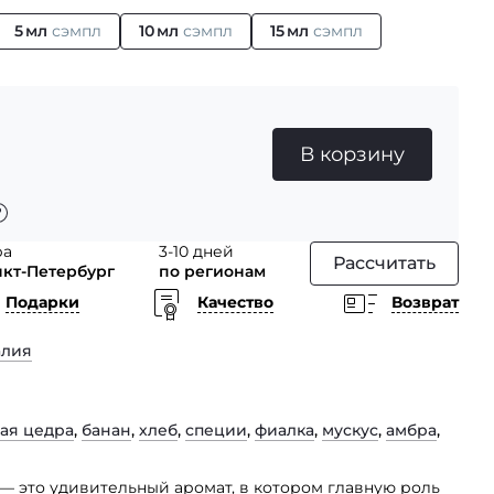
5 мл
сэмпл
10 мл
сэмпл
15 мл
сэмпл
В корзину
ра
3-10 дней
Рассчитать
нкт-Петербург
по регионам
Подарки
Качество
Возврат
алия
ая цедра
,
банан
,
хлеб
,
специи
,
фиалка
,
мускус
,
амбра
,
te — это удивительный аромат, в котором главную роль