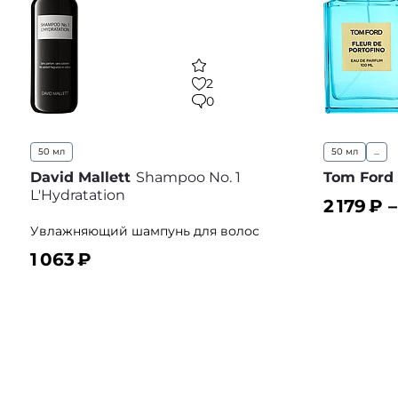
2
0
50 мл
50 мл
...
David Mallett
Shampoo No. 1
Tom Ford
L'Hydratation
2 179
₽ 
Увлажняющий шампунь для волос
В корз
1 063
₽
В корзину
В избранное