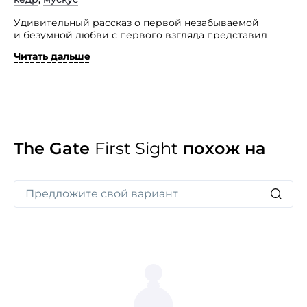
Удивительный рассказ о первой незабываемой
и безумной любви с первого взгляда представил
бренд The Gate.
Читать дальше
Это аромат First Sight с возбуждающим, нежным,
смелым, строгим и соблазнительным звучанием,
передающим ту самую первую, роковую встречу
мужчины и женщины которая рождает чувство,
не поддающиеся ни каким логическим объяснениям.
The Gate First Sight принадлежит к группе ароматов
цветочно-древесные и строится из нот свежих
The Gate
First Sight
похож на
цитрусов и мяты, нежной бузины, строгого белого
кедра и томного мускуса. А вы помните запах вашей
безумной любви?