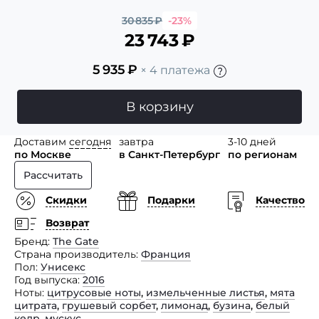
30 835
₽
-23%
23 743
₽
5 935
₽
× 4 платежа
В корзину
Доставим
сегодня
завтра
3-10 дней
по Москве
в Санкт-Петербург
по регионам
Рассчитать
Скидки
Подарки
Качество
Возврат
Бренд
The Gate
Страна производитель
Франция
Пол
Унисекс
Год выпуска
2016
Ноты
цитрусовые ноты
,
измельченные листья
,
мята
цитрата
,
грушевый сорбет
,
лимонад
,
бузина
,
белый
кедр
,
мускус