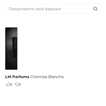
вокруг своего обладателя ясным, чистым и свежим
звучанием. Tauer Perfumes L’Eau — тонко
сбалансированная изящность, заключенная
в маленьком флаконе.
LM Parfums
Chemise Blanche
0
0