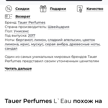
Скидки
Подарки
Качество
Возврат
Бренд
Tauer Perfumes
Страна производитель
Швейцария
Пол
Унисекс
Год выпуска
2017
Ноты
бергамот
,
лимон
,
сладкий апельсин
,
цветок
лимона
,
ирис
,
мускус
,
серая амбра
,
древесные ноты
,
сандал
Один из самых уникальных мировых брендов Tauer
Perfumes представил своим утонченным ценителям
не менее уникальный унисекс аромат под названием
Читать дальше
L'Eau.
Вдохновением для создания этого шедевра послужил
удивительно тонкий сладковатый аромат лимонного
дерева, растущего на веранде знаменитого Энди
Тауэра. Когда аромат цветущего дерева сливается
воедино с хрустящим утренним воздухом, все вокруг
наполняется невероятно красивым, сказочным
Tauer Perfumes
L`Eau
похож на
благоуханием. Так же и благоухание представленного
парфюмерного изыска наполняет все пространство