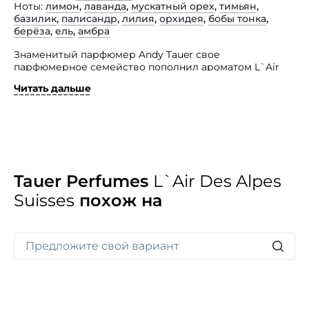
Ноты
лимон
,
лаванда
,
мускатный орех
,
тимьян
,
базилик
,
палисандр
,
лилия
,
орхидея
,
бобы тонка
,
берёза
,
ель
,
амбра
Знаменитый парфюмер Andy Tauer свое
парфюмерное семейство пополнил ароматом L`Air
Des Alpes Suisses.
Читать дальше
Лучшие черты характера своих носителей,
их стремление к увлекательным путешествиям,
поиски азарта и приключений, желание добиться
цели воплощает эта восточно-древесная композиция.
Яркое, свежее, бодрящее звучание этого изыска
приглашает совершить свое особенное путешествие
по Швейцарии, утопающей среди горных массивов
Tauer Perfumes
L`Air Des Alpes
в свежести зелени и буйстве цветов. Запах
Suisses
похож на
подчеркнет вашу естественность и яркую внешность.