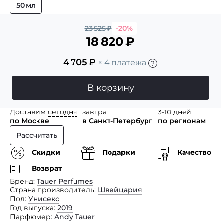
50 мл
23 525
₽
-20%
18 820
₽
4 705
₽
× 4 платежа
В корзину
Доставим
сегодня
завтра
3-10 дней
по Москве
в Санкт-Петербург
по регионам
Рассчитать
Скидки
Подарки
Качество
Возврат
Бренд
Tauer Perfumes
Страна производитель
Швейцария
Пол
Унисекс
Год выпуска
2019
Парфюмер
Andy Tauer