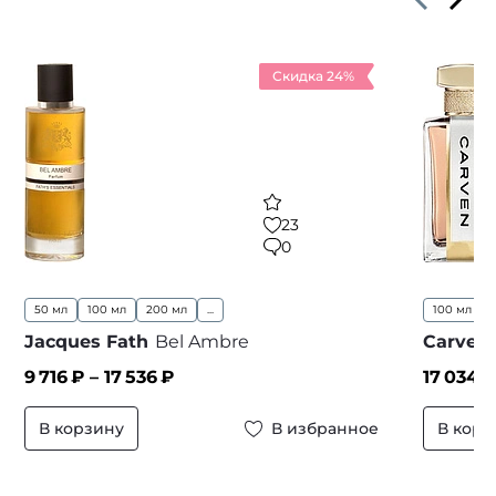
Скидка 24%
23
0
50 мл
100 мл
200 мл
...
100 мл
Jacques Fath
Bel Ambre
Carven 
9 716
₽ –
17 536
₽
17 034
₽
В корзину
В избранное
В корз