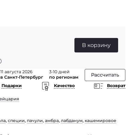
В корзину
11 августа 2026
3-10 дней
Рассчитать
в Санкт-Петербург
по регионам
Подарки
Качество
Возврат
ейцария
ола
,
специи
,
пачули
,
амбра
,
лабданум
,
кашемировое