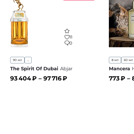
11
0
90 мл
...
8 мл
60 мл
The Spirit Of Dubai
Abjar
Mancera
93 404
₽ –
97 716
₽
773
₽ –
В корзину
В корз
В избранное