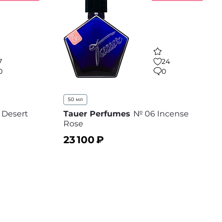
7
24
0
0
50 мл
u Desert
Tauer Perfumes
№ 06 Incense
Rose
23 100
₽
В корзину
 избранное
В избранное