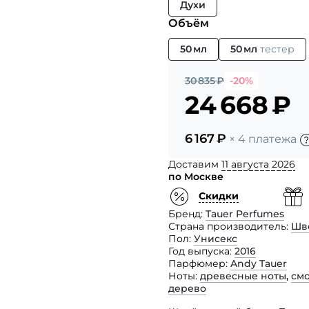
Духи
Объём
50 мл
50 мл
тестер
30 835
₽
-20%
24 668
₽
6 167
₽
× 4 платежа
Доставим
11 августа 2026
по Москве
Скидки
Бренд
Tauer Perfumes
Страна производитель
Шв
Пол
Унисекс
Год выпуска
2016
Парфюмер
Andy Tauer
Ноты
древесные ноты
,
см
дерево