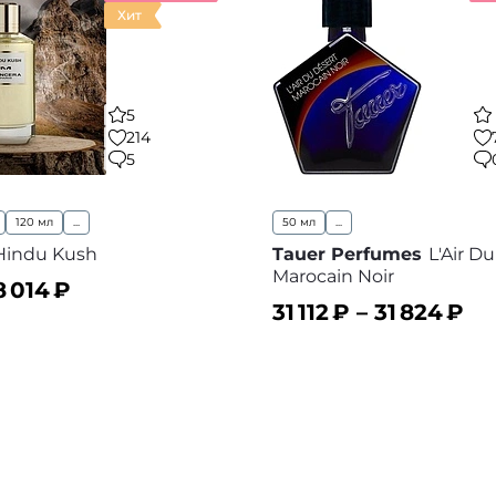
Хит
5
214
5
120 мл
...
50 мл
...
Hindu Kush
Tauer Perfumes
L'Air D
Marocain Noir
8 014
₽
31 112
₽ –
31 824
₽
ину
В избранное
В корзину
В