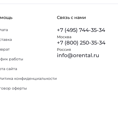
омощь
Связь с нами
+7 (495) 744-35-34
лата
Москва
ставка
+7 (800) 250-35-34
зврат
Россия
info@orental.ru
афик работы
рта сайта
литика конфиденциальности
говор оферты