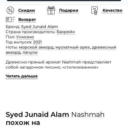
Скидки
Подарки
Качество
Возврат
Бренд
Syed Junaid Alam
Страна производитель
Бахрейн
Пол
Унисекс
Год выпуска
2021
Ноты
морской аккорд
,
мускатный орех
,
древесный
аккорд
,
пачули
Древесно-пряный аромат Nashmah представляет
собой загадочное письмо, «стилизованное»
мастерами-парфюмерами из Королевства Бахрейн.
Читать дальше
Начальные ноты плавают между воздушной
соленостью морского прибоя, волны которого
разбиваются о скалы, и сквозь который проникает
пряный аромат специй, с заметным акцентом
мускатного ореха, с нотками землистой сухости.
Яркие, мягкие оттенки редкой древесины
в контрасте с эфирным маслом уда разыгрывают
Syed Junaid Alam
Nashmah
разнообразно обширную, смолистую арию, в которой
похож на
слышатся аккорды травяного мыла и отблески пачули.