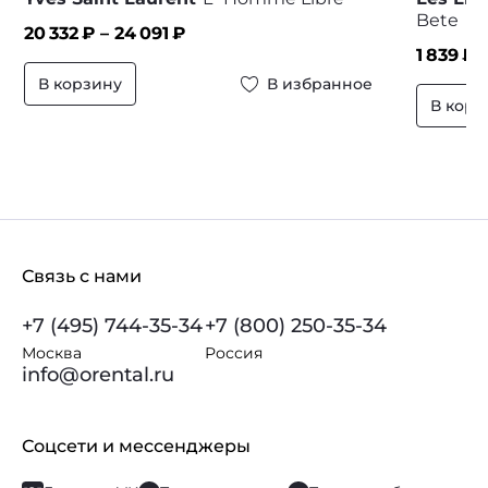
Bete
20 332
₽ –
24 091
₽
1 839
₽ 
В корзину
В избранное
В корз
Связь с нами
+7 (495) 744-35-34
+7 (800) 250-35-34
Москва
Россия
info@orental.ru
Соцсети и мессенджеры