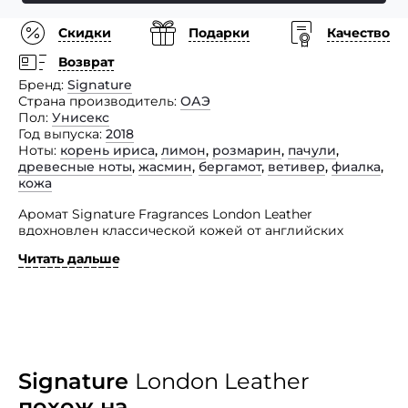
Скидки
Подарки
Качество
Возврат
Бренд
Signature
Страна производитель
ОАЭ
Пол
Унисекс
Год выпуска
2018
Ноты
корень ириса
,
лимон
,
розмарин
,
пачули
,
древесные ноты
,
жасмин
,
бергамот
,
ветивер
,
фиалка
,
кожа
Аромат Signature Fragrances London Leather
вдохновлен классической кожей от английских
торговцев. Это парфюмерное творение
Читать дальше
воспроизводит оригинальный аромат кожи,
смешанный со свежестью лимонов, в то же время
предлагая веселый бриз ириса.
Он обладает ослепительным чувственным шармом,
придающим современный стиль. Гламурное
сочетание бергамота и классической английской
кожи, а также сочетание цветущего ночью жасмина,
Signature
London Leather
пачули и кедрового дерева придает звучанию
похож на
выразительное, современное ощущение, которое