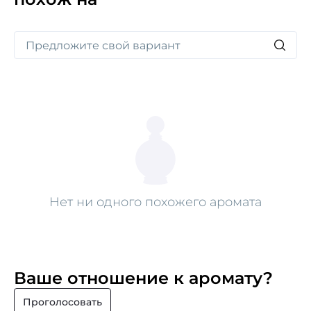
утонченно подходит как мужчинам, так и женщинам.
Парфюм хранится в коробке, уникально
изготовленной вручную из тончайшей бумаги,
с открывающейся плиссированной атласной
внутренней частью.
Нет ни одного похожего аромата
Ваше отношение к аромату?
Проголосовать