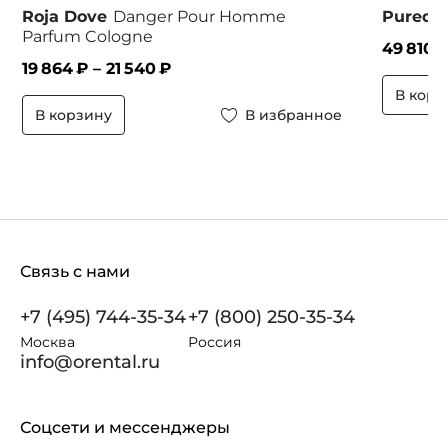
Roja Dove
Danger Pour Homme
Puredis
Parfum Cologne
49 810
₽
19 864
₽ –
21 540
₽
В корз
В корзину
В избранное
Связь с нами
+7 (495) 744-35-34
+7 (800) 250-35-34
Москва
Россия
info@orental.ru
Соцсети и мессенджеры