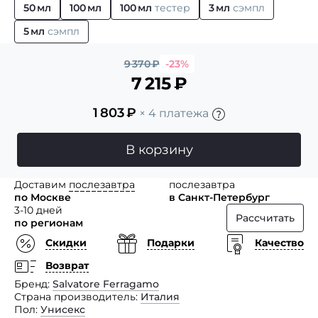
50 мл
100 мл
100 мл
тестер
3 мл
сэмпл
5 мл
сэмпл
9 370
₽
-23%
7 215
₽
1 803
₽
× 4 платежа
В корзину
Доставим
послезавтра
послезавтра
по Москве
в Санкт-Петербург
3-10 дней
Рассчитать
по регионам
Скидки
Подарки
Качество
Возврат
Бренд
Salvatore Ferragamo
Страна производитель
Италия
Пол
Унисекс