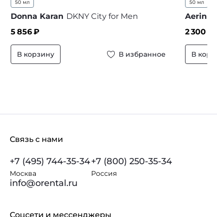
50 мл
50 мл
1
Donna Karan
DKNY City for Men
Aerin L
5 856
₽
2 300
₽ 
В корзину
В избранное
В корз
Связь с нами
+7 (495) 744-35-34
+7 (800) 250-35-34
Москва
Россия
info@orental.ru
Соцсети и мессенджеры