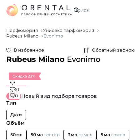
ORENTAL
Искать
ПАРФЮМЕРИЯ И КОСМЕТИКА
Парфюмерия
Унисекс парфюмерия
Rubeus Milano
Evonimo
В избранное
Обратный звонок
Rubeus Milano
Evonimo
Скидка 23%
51
0
Новый вид подбора товаров
Тип
Духи
Объём
50 мл
50 мл
тестер
3 мл
сэмпл
5 мл
сэмпл