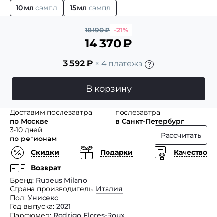
10 мл
сэмпл
15 мл
сэмпл
18 190
₽
-21%
14 370
₽
3 592
₽
× 4 платежа
В корзину
Доставим
послезавтра
послезавтра
по Москве
в Санкт-Петербург
3-10 дней
Рассчитать
по регионам
Скидки
Подарки
Качество
Возврат
Бренд
Rubeus Milano
Страна производитель
Италия
Пол
Унисекс
Год выпуска
2021
Парфюмер
Rodrigo Flores-Roux