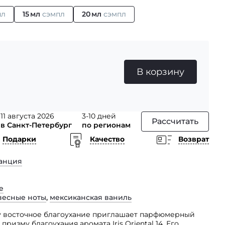
пл
15 мл
сэмпл
20 мл
сэмпл
В корзину
11 августа 2026
3-10 дней
Рассчитать
в Санкт-Петербург
по регионам
Подарки
Качество
Возврат
анция
e
весные ноты
,
мексиканская ваниль
у восточное благоухание приглашает парфюмерный
 призму благоухания аромата Iris Oriental 14. Его