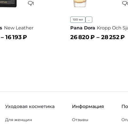
1
100 мл
...
s
New Leather
Pana Dora
Kropp Och Sja
 –
16 193
₽
26 820
₽ –
28 252
₽
ину
В корзину
В избранное
В
Уходовая косметика
Информация
П
Для женщин
Отзывы
Оп