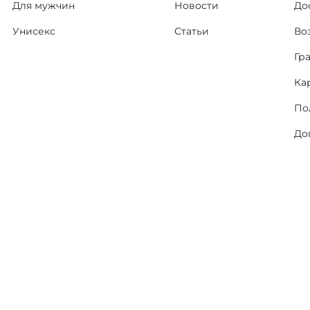
Для мужчин
Новости
До
Унисекс
Статьи
Во
Гр
Ка
По
До