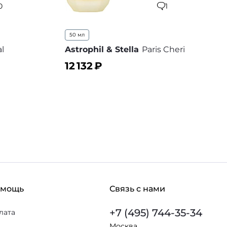
0
1
50 мл
l
Astrophil & Stella
Paris Cheri
12 132
₽
В корзину
 избранное
В избранное
омощь
Связь с нами
+7 (495) 744-35-34
лата
Москва