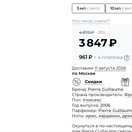
5 мл
сэмпл
10 мл
сэм
Что такое сэмпл?
4 870
₽
-21%
3 847
₽
961
₽
× 4 платежа
Доставим
11 августа 2026
по Москве
Скидки
Бренд
Pierre Guillaume
Страна производитель
Фр
Пол
Унисекс
Год выпуска
2006
Парфюмер
Pierre Guillaum
Ноты
ирис
,
кардамон
,
дре
Окунуться в по-настоящем
дом Pierre Guillaume сквозь