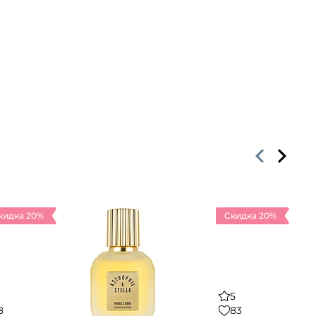
кидка 20%
Скидка 20%
5
8
83