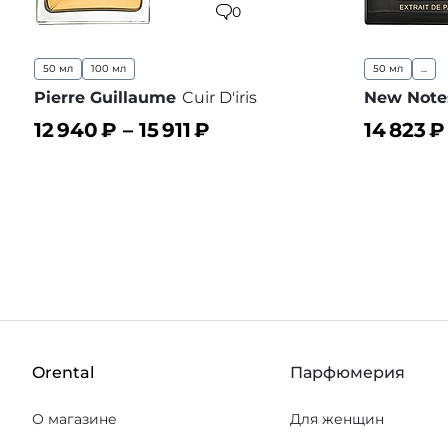
0
50 мл
100 мл
50 мл
...
Pierre Guillaume
Cuir D'iris
New Note
12 940
₽ –
15 911
₽
14 823
₽
В корзину
В корз
В избранное
Orental
Парфюмерия
О магазине
Для женщин