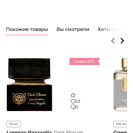
Похожие товары
Вы смотрели
Хиты продаж
Скидка 22%
23
0
75 мл
100 мл
..
Lorenzo Pazzaglia
Dark Florum
Ggema