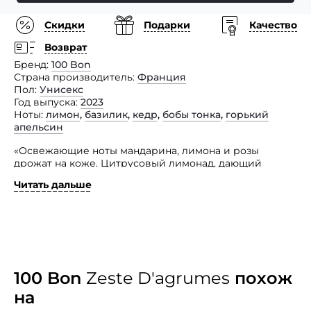
Скидки
Подарки
Качество
Возврат
Бренд
100 Bon
Страна производитель
Франция
Пол
Унисекс
Год выпуска
2023
Ноты
лимон
,
базилик
,
кедр
,
бобы тонка
,
горький
апельсин
«Освежающие ноты мандарина, лимона и розы
дрожат на коже. Цитрусовый лимонад, дающий
бодрость и хорошее настроение». Это о цитрусово-
Читать дальше
фужерной композиции 100 Bon Zeste D'agrumes.
Автор данной парфюмерной композиции —
легендарный парфюмер Жан-Клод Эллена (Jean-
Claude Ellena). Его творение, словно танец свежих нот
мандарина, лимона и нежной розы, вызывает легкую
дрожь на коже и пробуждает чувства. Он словно
горьковатый, цитрусовый лимонад, освежающий
100 Bon
Zeste D'agrumes
похож
и восстанавливающий энергию, принося радость
на
и хорошее настроение. Как вдохновляющая мелодия,
этот парфюм создает атмосферу легкости, свежести