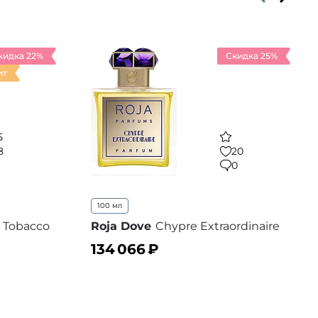
кидка 22%
Скидка 25%
ит
5
8
20
1
0
100 мл
Tobacco
Roja Dove
Chypre Extraordinaire
134 066
₽
В корзину
В избранное
 избранное