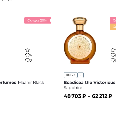
Скидка 20%
С
Х
4
0
100 мл
...
erfumes
Maahir Black
Boadicea the Victorious
Sapphire
48 703
₽ –
62 212
₽
ину
В корзину
В избранное
В