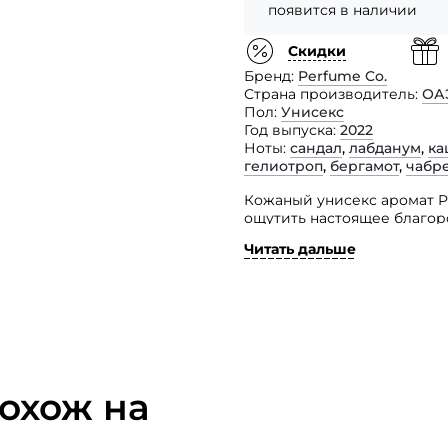
появится в наличии
Скидки
Бренд
Perfume Co.
Страна производитель
ОА
Пол
Унисекс
Год выпуска
2022
Ноты
сандал
,
лабданум
,
ка
гелиотроп
,
бергамот
,
чабр
Кожаный унисекс аромат Pe
ощутить настоящее благор
отправит вас в грандиозн
Читать дальше
и древесными нотами, таки
Далее смесь исключительны
создает аромат на весь де
Каждый из ароматов торго
в водоворот изысканных б
бахур, экстракты цветов и 
в составе оригинальной в
охож на
Все изыски обладают ярк
носителей в течение неско