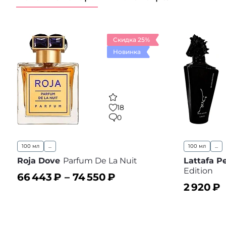
Скидка 25%
Новинка
18
0
100 мл
...
100 мл
...
Roja Dove
Parfum De La Nuit
Lattafa P
Edition
66 443
₽ –
74 550
₽
2 920
₽
В корзину
В избранное
В корз