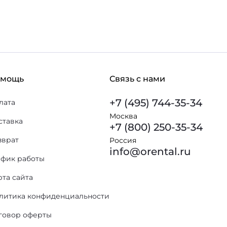
омощь
Связь с нами
+7 (495) 744-35-34
лата
Москва
ставка
+7 (800) 250-35-34
зврат
Россия
info@orental.ru
афик работы
рта сайта
литика конфиденциальности
говор оферты