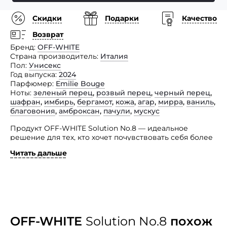
Скидки
Подарки
Качество
Возврат
Бренд
OFF-WHITE
Страна производитель
Италия
Пол
Унисекс
Год выпуска
2024
Парфюмер
Emilie Bouge
Ноты
зеленый перец
,
розвый перец
,
черный перец
,
шафран
,
имбирь
,
бергамот
,
кожа
,
агар
,
мирра
,
ваниль
,
благовония
,
амброксан
,
пачули
,
мускус
Продукт OFF-WHITE Solution No.8 — идеальное
решение для тех, кто хочет почувствовать себя более
уверенно. Этот аромат с нотами острого шафрана,
Читать дальше
розово-зелено-черного перца, имбиря, мирры,
кожаного благовония и ванили создаст ваш
идеальный ежедневный обонятельный образ
в оттенке цвета голубиного серого.
Сочетая его с вашими любимыми ароматами,
вы получите больше уверенности
и индивидуальности. Он соткан из нишевых
OFF-WHITE
Solution No.8
похож
ингредиентов, таких как древесина, уд и зелень,