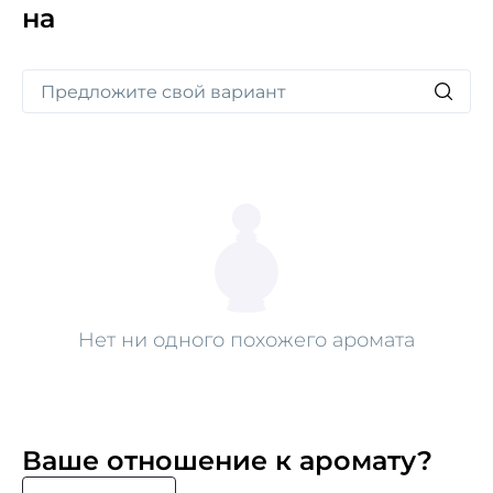
на
подарит вам непревзойденное ощущение доверия
и стойкости. Это ваше уверенное настроение
в каждом флаконе.
Нет ни одного похожего аромата
Ваше отношение к аромату?