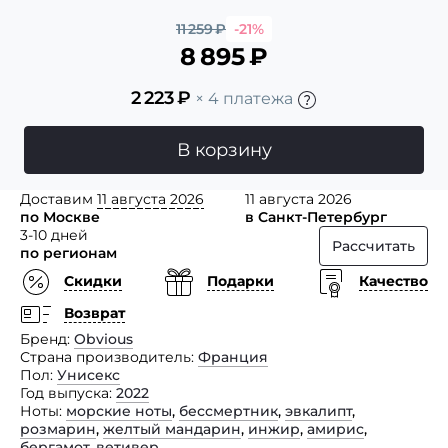
11 259
₽
-21%
8 895
₽
2 223
₽
× 4 платежа
В корзину
Доставим
11 августа 2026
11 августа 2026
по Москве
в Санкт-Петербург
3-10 дней
Рассчитать
по регионам
Скидки
Подарки
Качество
Возврат
Бренд
Obvious
Страна производитель
Франция
Пол
Унисекс
Год выпуска
2022
Ноты
морские ноты
,
бессмертник
,
эвкалипт
,
розмарин
,
желтый мандарин
,
инжир
,
амирис
,
бергамот
,
ветивер