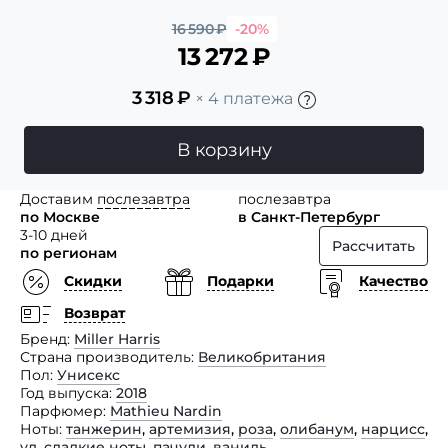
16 590
₽
-20%
13 272
₽
3 318
₽
× 4 платежа
В корзину
Доставим
послезавтра
послезавтра
по Москве
в Санкт-Петербург
3-10 дней
Рассчитать
по регионам
Скидки
Подарки
Качество
Возврат
Бренд
Miller Harris
Страна производитель
Великобритания
Пол
Унисекс
Год выпуска
2018
Парфюмер
Mathieu Nardin
Ноты
танжерин
,
артемизия
,
роза
,
олибанум
,
нарцисс
,
уд
,
сладкие ноты
,
пачули
,
ваниль