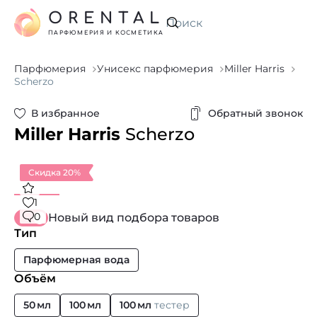
ORENTAL
Искать
ПАРФЮМЕРИЯ И КОСМЕТИКА
Парфюмерия
Унисекс парфюмерия
Miller Harris
Scherzo
В избранное
Обратный звонок
Miller Harris
Scherzo
Скидка 20%
1
0
Новый вид подбора товаров
Тип
Парфюмерная вода
Объём
50 мл
100 мл
100 мл
тестер