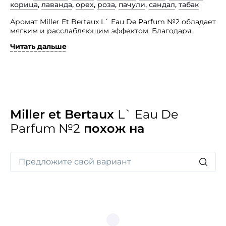
корица
,
лаванда
,
орех
,
роза
,
пачули
,
сандал
,
табак
Аромат Miller Et Bertaux L` Eau De Parfum №2 обладает
мягким и расслабляющим эффектом. Благодаря
своему благоуханию парфюм дружески располагает
Читать дальше
окружающих, вызывая к обладателям чувство трепета
и безоговорочного доверительного отношения.
Каждая грань представленной композиции,
раскрываясь, подчеркивает мистичность,
пленительность и колдовскую загадочность образа.
Она соткана из нот сухого ладана, листа табака
и сандалового дерева, острого перца и древесных
Miller et Bertaux
L` Eau De
аккордов, кардамона, величественной розы, дорогих
Parfum №2
похож на
специй и имбиря. Изыск позволяет прикоснуться
к приятному, интригующему медитированию.