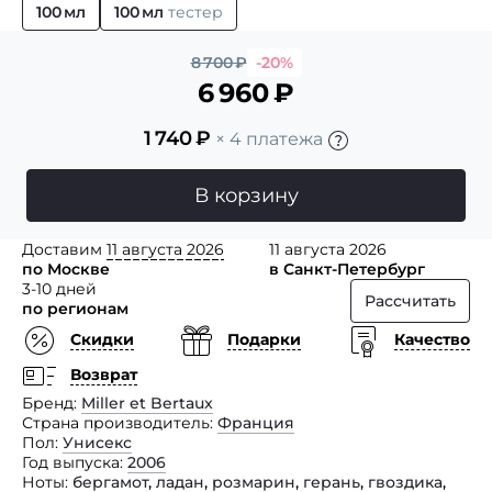
100 мл
100 мл
тестер
8 700
₽
-20%
6 960
₽
1 740
₽
× 4 платежа
В корзину
Доставим
11 августа 2026
11 августа 2026
по Москве
в Санкт-Петербург
3-10 дней
Рассчитать
по регионам
Скидки
Подарки
Качество
Возврат
Бренд
Miller et Bertaux
Страна производитель
Франция
Пол
Унисекс
Год выпуска
2006
Ноты
бергамот
,
ладан
,
розмарин
,
герань
,
гвоздика
,