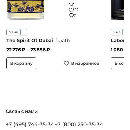
62
0
50 мл
...
2 мл
10
The Spirit Of Dubai
Turath
Laborat
22 276
₽ –
23 856
₽
1 080
₽ 
В корзину
В избранное
В корз
Связь с нами
+7 (495) 744-35-34
+7 (800) 250-35-34