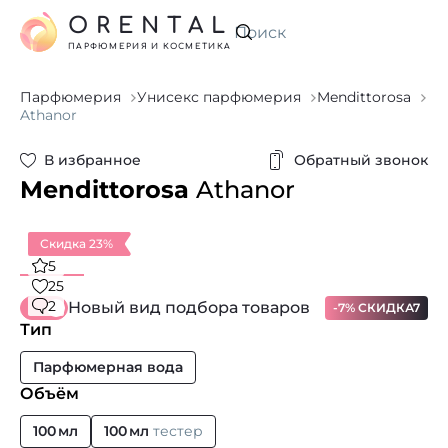
ORENTAL
Искать
ПАРФЮМЕРИЯ И КОСМЕТИКА
Парфюмерия
Унисекс парфюмерия
Mendittorosa
Athanor
В избранное
Обратный звонок
Mendittorosa
Athanor
Скидка 23%
5
25
2
Новый вид подбора товаров
-7% СКИДКА7
Тип
Парфюмерная вода
Объём
100 мл
100 мл
тестер