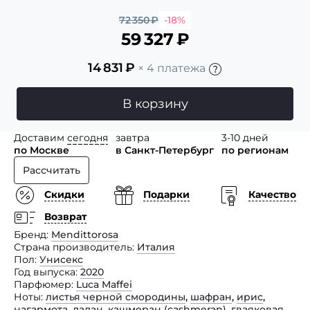
72 350
₽
-18%
59 327
₽
14 831
₽
× 4 платежа
В корзину
Доставим
сегодня
завтра
3-10 дней
по Москве
в Санкт-Петербург
по регионам
Рассчитать
Скидки
Подарки
Качество
Возврат
Бренд
Mendittorosa
Страна производитель
Италия
Пол
Унисекс
Год выпуска
2020
Парфюмер
Luca Maffei
Ноты
листья черной смородины
,
шафран
,
ирис
,
нагармота
,
ладан
,
кашмеран (сashmeran)
,
гваяковая