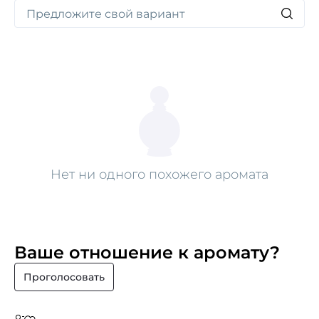
коронацию, оставляя вечное впечатление о вашем
императорском присутствии. Гармоничное
взаимодействие этих роскошных соглашений окутает
вас роскошными объятиями, даруя вам атмосферу
царственного удовольствия.
Нет ни одного похожего аромата
Ваше отношение к аромату?
Проголосовать