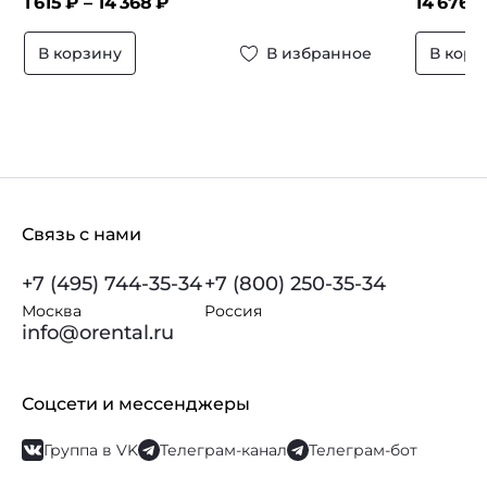
1 615
₽ –
14 368
₽
14 676
₽
В корзину
В избранное
В корз
Связь с нами
+7 (495) 744-35-34
+7 (800) 250-35-34
Москва
Россия
info@orental.ru
Соцсети и мессенджеры
Группа в VK
Телеграм-канал
Телеграм-бот