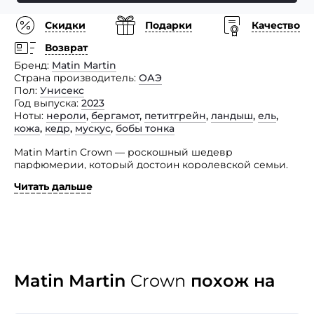
Скидки
Подарки
Качество
Возврат
Бренд
Matin Martin
Страна производитель
ОАЭ
Пол
Унисекс
Год выпуска
2023
Ноты
нероли
,
бергамот
,
петитгрейн
,
ландыш
,
ель
,
кожа
,
кедр
,
мускус
,
бобы тонка
Matin Martin Crown — роскошный шедевр
парфюмерии, который достоин королевской семьи.
Войдите в мир величия и благородства, чтобы
Читать дальше
увенчать себя непревзойденной аурой величия.
Композиция начинается с уникального сочетания
розового перца и бергамота — аристократического
танца специй и цитрусовых, излучающего силу
и авторитет.
Когда сердце раскрывается, цветущий букет
из изысканной розы, фрезии и гелиотропа ссыпается,
Matin Martin
Crown
похож на
словно царственное полотно цветочного очарования,
а базовые ноты ванили, опьяняющих бобов тонка
и насыщенного мускуса образуют величественную