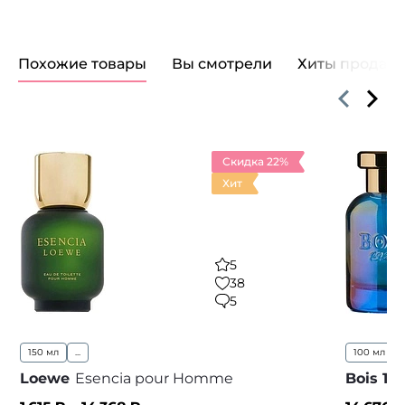
Похожие товары
Вы смотрели
Хиты продаж
Скидка 22%
Хит
5
38
5
150 мл
...
100 мл
..
Loewe
Esencia pour Homme
Bois 19