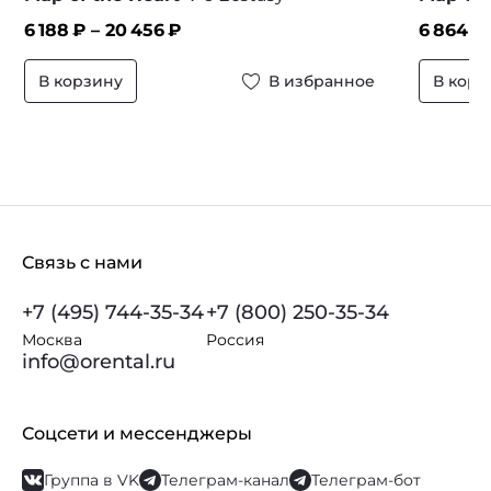
6 188
₽ –
20 456
₽
6 864
₽
В корзину
В избранное
В корз
Связь с нами
+7 (495) 744-35-34
+7 (800) 250-35-34
Москва
Россия
info@orental.ru
Соцсети и мессенджеры
Группа в VK
Телеграм-канал
Телеграм-бот