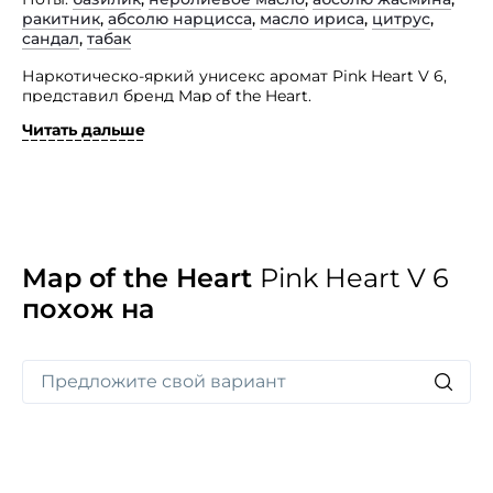
ракитник
,
абсолю нарцисса
,
масло ириса
,
цитрус
,
сандал
,
табак
Наркотическо-яркий унисекс аромат Pink Heart V 6,
представил бренд Map of the Heart.
Читать дальше
Это древесно-цветочная композиция с игривым,
богатым и интригующим звучанием. Представленный
изыск адресован любителям приключений
и увлекательных путешествий, смело идущим
на встречу новому неизведанному.
Map of the Heart
Pink Heart V 6
похож на