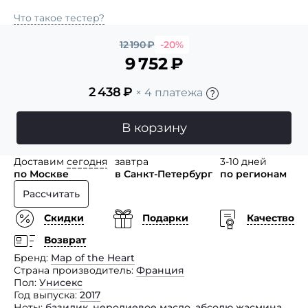
Что такое тестер?
12 190
₽
-20%
9 752
₽
2 438
₽
× 4 платежа
В корзину
Доставим
сегодня
завтра
3-10 дней
по Москве
в Санкт-Петербург
по регионам
Рассчитать
Скидки
Подарки
Качество
Возврат
Бренд
Map of the Heart
Страна производитель
Франция
Пол
Унисекс
Год выпуска
2017
Ноты
базилик
,
неролиевое масло
,
абсолю жасмина
,