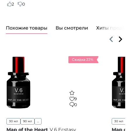
2
0
Похожие товары
Вы смотрели
Хиты продаж
Скидка 22%
9
0
30 мл
90 мл
...
30 мл
Map of the Heart
V 6 Ecstasy
Map of 