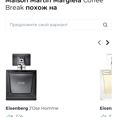
Maison Martin Margiela
Coffee
Break
похож на
Eisenberg
J’Ose Homme
Eisenb
5
0
1
0