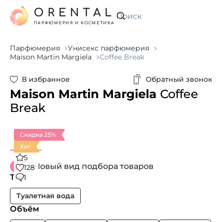
ORENTAL
Искать
ПАРФЮМЕРИЯ И КОСМЕТИКА
Парфюмерия
Унисекс парфюмерия
Maison Martin Margiela
Coffee Break
В избранное
Обратный звонок
Maison Martin Margiela
Coffee
Break
Скидка 25%
Хит
5
Новый вид подбора товаров
128
Тип
1
Туалетная вода
Объём