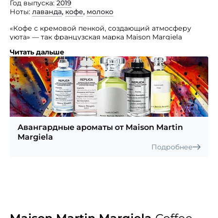
Год выпуска
2019
Ноты
лаванда
,
кофе
,
молоко
«Кофе с кремовой пенкой, создающий атмосферу
уюта» — так французская марка Maison Margiela
описывает аромат Coffee Break, пополнивший
Читать дальше
коллекцию Replica.
Это гурманская композиция без гендерных
ограничений, созданная знаменитым парфюмером
Jacques Cavallier. «Если вы когда-нибудь
путешествовали по Европе и останавливались
в уютном местном кафе, чтобы выпить чашечку
ароматного кофе, то представленный изыск вновь
напомнит вам об этой увлекательной поездке».
Авангардные ароматы от Maison Martin
Окунитесь в удивительную атмосферу теплой
Margiela
запашной выпечки и уют старинных улочек.
Подробнее