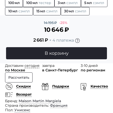
100 мл
100 мл
тестер
3 мл
сэмпл
5 мл
сэмпл
10 мл
сэмпл
15 мл
сэмпл
30 мл
сэмпл
14 195
₽
-25%
10 646
₽
2 661
₽
× 4 платежа
В корзину
Доставим
сегодня
завтра
3-10 дней
по Москве
в Санкт-Петербург
по регионам
Рассчитать
Скидки
Подарки
Качество
Возврат
Бренд
Maison Martin Margiela
Страна производитель
Франция
Пол
Унисекс