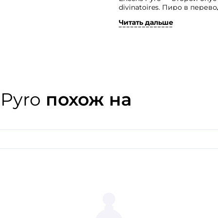
divinatoires. Пиро в перев
искусство гадания с помощ
Читать дальше
На артгане используют сп
цветами и пряностями, чт
характер аромата, ведущу
из Сомали в виде масла и 
сладкий пчелиный мёд и а
и на пот, и на дым, и на отт
 Pyro
похож на