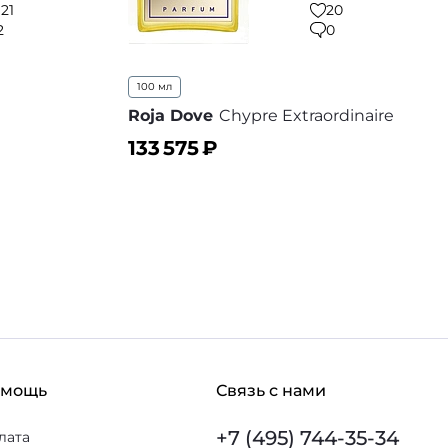
121
20
2
0
100 мл
Roja Dove
Chypre Extraordinaire
133 575
₽
В корзину
 избранное
В избранное
омощь
Связь с нами
+7 (495) 744-35-34
лата