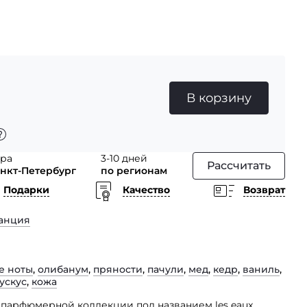
В корзину
тра
3-10 дней
Рассчитать
анкт-Петербург
по регионам
Подарки
Качество
Возврат
анция
е ноты
,
олибанум
,
пряности
,
пачули
,
мед
,
кедр
,
ваниль
,
ускус
,
кожа
с парфюмерной коллекции под названием les eaux