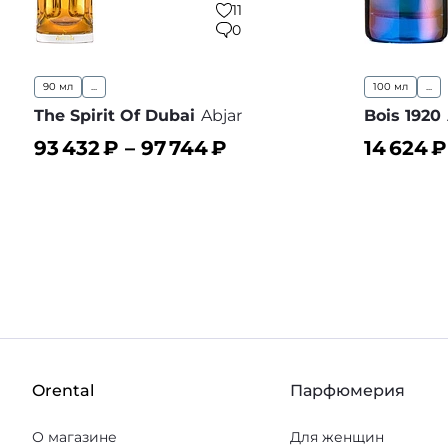
11
0
90 мл
...
100 мл
...
The Spirit Of Dubai
Abjar
Bois 1920
93 432
₽ –
97 744
₽
14 624
₽
В корзину
В корз
В избранное
Orental
Парфюмерия
О магазине
Для женщин