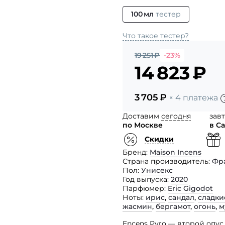
100 мл
тестер
Что такое тестер?
19 251
₽
-23%
14 823
₽
3 705
₽
× 4 платежа
Доставим
сегодня
зав
по Москве
в С
Скидки
Бренд
Maison Incens
Страна производитель
Фр
Пол
Унисекс
Год выпуска
2020
Парфюмер
Eric Gigodot
Ноты
ирис
,
сандал
,
сладки
жасмин
,
бергамот
,
огонь
,
м
Encens Pyro — второй опу