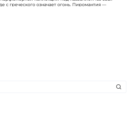
оде с греческого означает огонь. Пиромантия —
ью огня.
ециальные ароматы, соединенные с деревьями,
обы предсказать будущее. Несмотря на дымный
ю роль в нем играют четыре материала — ладан
резиноида, идеально мягкая ирисовая пудра, горько-
тласский кедр, вносящий животную ноту, похожую
енок масла уда.