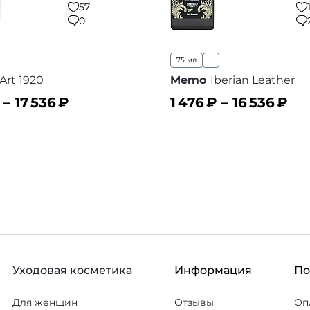
57
0
75 мл
...
Art 1920
Memo
Iberian Leather
 –
17 536
₽
1 476
₽ –
16 536
₽
ину
В корзину
В избранное
В
Уходовая косметика
Информация
П
Для женщин
Отзывы
Оп