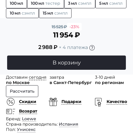
100 мл
100 мл
тестер
3 мл
сэмпл
5 мл
сэмпл
10 мл
сэмпл
15 мл
сэмпл
15 525
₽
-23%
11 954
₽
2 988
₽
× 4 платежа
В корзину
Доставим
сегодня
завтра
3-10 дней
по Москве
в Санкт-Петербург
по регионам
Рассчитать
Скидки
Подарки
Качество
Возврат
Бренд
Loewe
Страна производитель
Испания
Пол
Унисекс