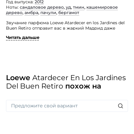
Год выпуска
2012
Ноты
сандаловое дерево
,
уд
,
тмин
,
кашемировое
дерево
,
амбра
,
пачули
,
бергамот
Звучание парфюма Loewe Atardecer en los Jardines del
Buen Retiro отправит вас в жаркий Мадрид даже
во время морозной зимы! Каждая грань композиции
Читать дальше
проведет вас по улочкам столицы Испании, которые
наполнены государственными флагами, мечтами
и величавой поступью традиционных праздников
города!
Парфюм вдохновлен красотой парка Ретиро, поэтому
на старте вас ожидают бергамот и роза, которые
проведут по улице Алкала. По проспекту Мендес-и-
Loewe
Atardecer En Los Jardines
Пелайо вы столкнетесь с травянистыми пачули,
Del Buen Retiro
похож на
древесными нотами сандала и агара, которые
медленно уведут вас к улице Альфонса XII.
Отправляйтесь в Испанию вместе с этим
восхитительным парфюмом!