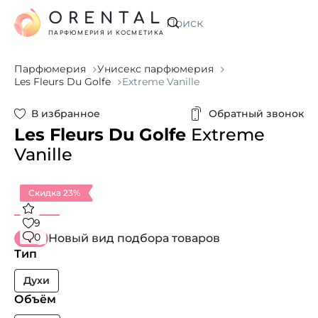
ORENTAL
Искать
ПАРФЮМЕРИЯ И КОСМЕТИКА
Парфюмерия
Унисекс парфюмерия
Les Fleurs Du Golfe
Extreme Vanille
В избранное
Обратный звонок
Les Fleurs Du Golfe
Extreme
Vanille
Скидка 23%
9
0
Новый вид подбора товаров
Тип
Духи
Объём