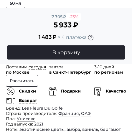
50 мл
7 705
₽
-23%
5 933
₽
1 483
₽
× 4 платежа
В корзину
Доставим
сегодня
завтра
3-10 дней
по Москве
в Санкт-Петербург
по регионам
Рассчитать
Скидки
Подарки
Качество
Возврат
Бренд
Les Fleurs Du Golfe
Страна производитель
Франция
,
ОАЭ
Пол
Унисекс
Год выпуска
2021
Ноты
экзотические цветы
,
амбра
,
ваниль
,
бергамот