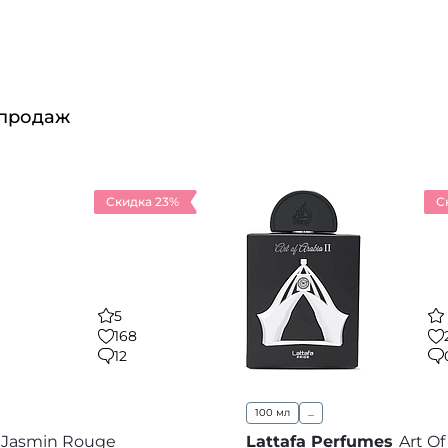
 продаж
Скидка 23%
С
5
168
12
100 мл
...
Jasmin Rouge
Lattafa Perfumes
Art Of