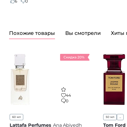
6
0
Похожие товары
Вы смотрели
Хиты
Скидка 20%
44
0
60 мл
50 мл
...
Lattafa Perfumes
Ana Abiyedh
Tom Ford