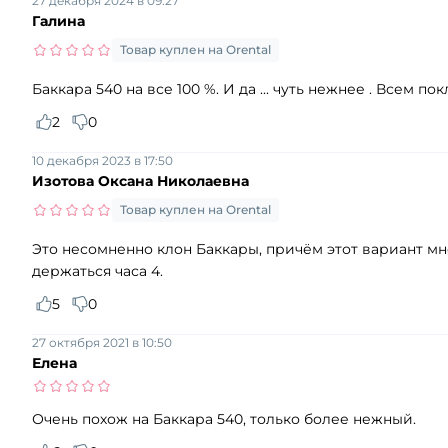
27 декабря 2024 в 09:27
Галина
Товар куплен на Orental
Баккара 540 на все 100 %. И да ... чуть нежнее . Всем 
2
0
10 декабря 2023 в 17:50
Изотова Оксана Николаевна
Товар куплен на Orental
Это несомненно клон Баккары, причём этот вариант мн
держаться часа 4.
5
0
27 октября 2021 в 10:50
Елена
Очень похож на Баккара 540, только более нежный.