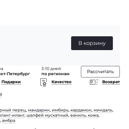
В корзину
ра
3-10 дней
Рассчитать
нкт-Петербург
по регионам
Подарки
Качество
Возврат
Э
рный перец
,
мандарин
,
имбирь
,
кардамон
,
миндаль
,
иланг-иланг
,
шалфей мускатный
,
ваниль
,
кожа
,
,
амбра