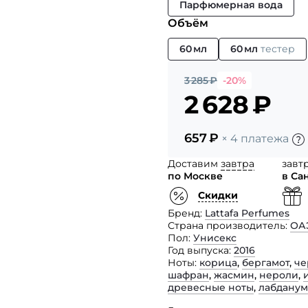
Парфюмерная вода
Объём
60 мл
60 мл
тестер
3 285
₽
-20%
2 628
₽
657
₽
× 4 платежа
Доставим
завтра
завт
по Москве
в Са
Скидки
Бренд
Lattafa Perfumes
Страна производитель
ОА
Пол
Унисекс
Год выпуска
2016
Ноты
корица
,
бергамот
,
че
шафран
,
жасмин
,
нероли
,
древесные ноты
,
лабданум