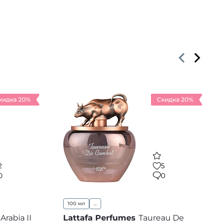
кидка 20%
Скидка 20%
2
5
0
0
100 мл
...
 Arabia II
Lattafa Perfumes
Taureau De