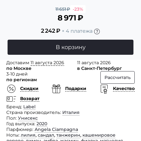
11 651
₽
-23%
8 971
₽
2 242
₽
× 4 платежа
В корзину
Доставим
11 августа 2026
11 августа 2026
по Москве
в Санкт-Петербург
3-10 дней
Рассчитать
по регионам
Скидки
Подарки
Качество
Возврат
Бренд
Label
Страна производитель
Италия
Пол
Унисекс
Год выпуска
2020
Парфюмер
Angela Ciampagna
Ноты
лилия
,
сандал
,
танжерин
,
кашемировое
дерево
,
лимон
,
амбра
,
жасмин
,
фиалка
,
магнолия
,