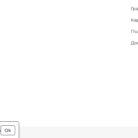
Гр
Ка
По
До
а
Ok
ки