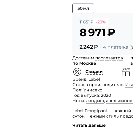
50 мл
11 651
₽
-23%
8 971
₽
2 242
₽
× 4 платежа
Доставим
послезавтра
п
по Москве
в
Скидки
Бренд
Label
Страна производитель
Ит
Пол
Унисекс
Год выпуска
2020
Ноты
ландыш
,
апельсинов
Label Frangipani — нежный
суток. Нежный стиль пред
популярных в серии бренд
Читать дальше
Парфюм тонко сочетается 