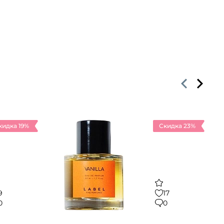
кидка 19%
Скидка 23%
9
17
0
0