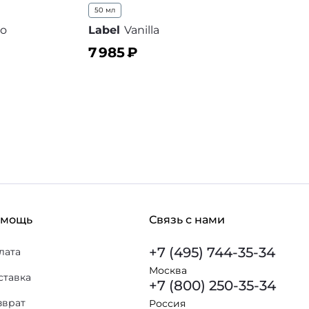
50 мл
co
Label
Vanilla
7 985
₽
В корзину
 избранное
В избранное
омощь
Связь с нами
+7 (495) 744-35-34
лата
Москва
ставка
+7 (800) 250-35-34
зврат
Россия