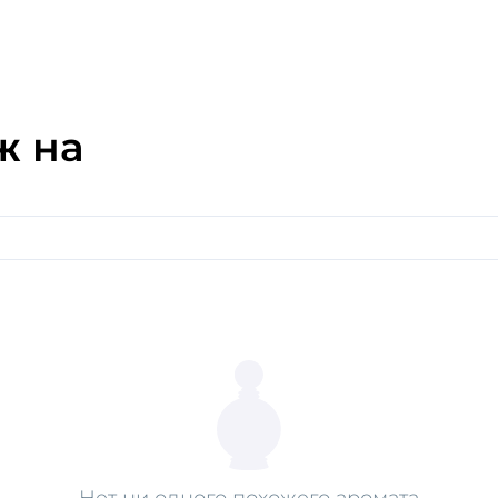
и кожей, мальтолом и кори
композиций, выразительны
и редких ингредиентов, э
ручной работы. Это дарит
уникальным способом, соз
и настроением.
ж на
Нет ни одного похожего аромата