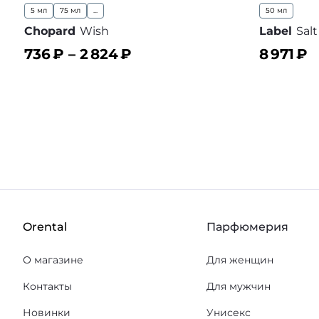
5 мл
75 мл
...
50 мл
Chopard
Wish
Label
Sal
736
₽ –
2 824
₽
8 971
₽
В корзину
В корз
В избранное
Orental
Парфюмерия
О магазине
Для женщин
Контакты
Для мужчин
Новинки
Унисекс