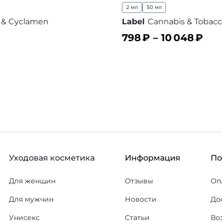
2 мл
50 мл
t & Cyclamen
Label
Cannabis & Tobac
798
₽ –
10 048
₽
ину
В корзину
В избранное
В
Уходовая косметика
Информация
П
Для женщин
Отзывы
Оп
Для мужчин
Новости
До
Унисекс
Статьи
Во