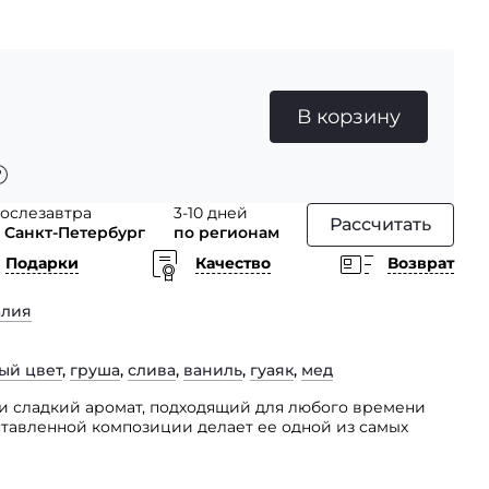
В корзину
ослезавтра
3-10 дней
Рассчитать
 Санкт-Петербург
по регионам
Подарки
Качество
Возврат
алия
ый цвет
,
груша
,
слива
,
ваниль
,
гуаяк
,
мед
 и сладкий аромат, подходящий для любого времени
ставленной композиции делает ее одной из самых
а.
с амброй и розовым деревом, оливковым деревом