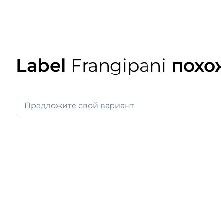
Label
Frangipani
похо