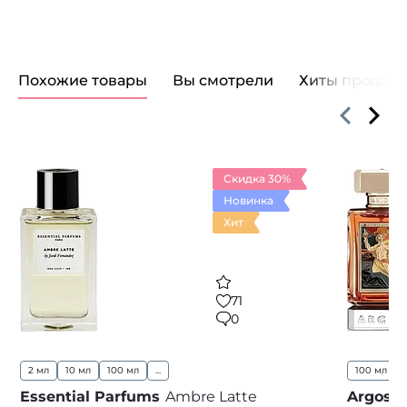
Похожие товары
Вы смотрели
Хиты продаж
Скидка 30%
Новинка
Хит
71
0
2 мл
10 мл
100 мл
...
100 мл
..
Essential Parfums
Ambre Latte
Argos
S