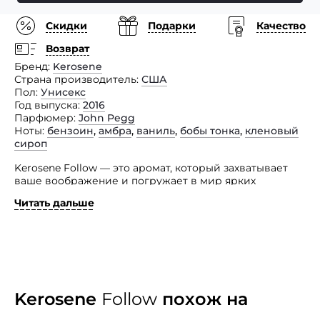
Скидки
Подарки
Качество
Возврат
Бренд
Kerosene
Страна производитель
США
Пол
Унисекс
Год выпуска
2016
Парфюмер
John Pegg
Ноты
бензоин
,
амбра
,
ваниль
,
бобы тонка
,
кленовый
сироп
Kerosene Follow — это аромат, который захватывает
ваше воображение и погружает в мир ярких
и теплых утр. Встречаясь с прохожими, он манит
Читать дальше
их своим притягательным и загадочным ароматом.
Смешение темно-жареного кофе, ванили и янтаря
создает обволакивающую ауру, которая заставляет
закрыть глаза и позволяет насладиться каждой
ноткой. Когда этот аромат окутывает вас, ваш
обычный маршрут становится заброшенным,
вы чувствуете себя особенным и уверенным в своем
Kerosene
Follow
похож на
пути. Это парфюм, который следует за вами
и подчеркивает ваш неповторимый стиль и харизму.