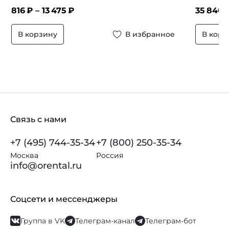
816
₽ –
13 475
₽
35 840
₽
В корзину
В избранное
В корз
Связь с нами
+7 (495) 744-35-34
+7 (800) 250-35-34
Москва
Россия
info@orental.ru
Соцсети и мессенджеры
Группа в VK
Телеграм-канал
Телеграм-бот