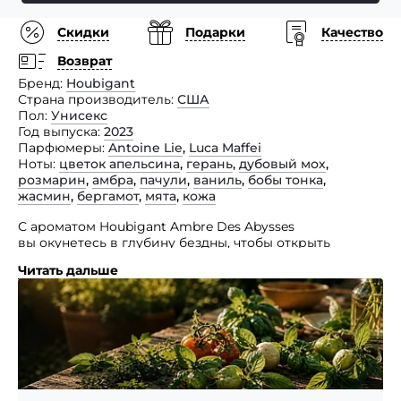
Скидки
Подарки
Качество
Возврат
Бренд
Houbigant
Страна производитель
США
Пол
Унисекс
Год выпуска
2023
Парфюмеры
Antoine Lie
,
Luca Maffei
Ноты
цветок апельсина
,
герань
,
дубовый мох
,
розмарин
,
амбра
,
пачули
,
ваниль
,
бобы тонка
,
жасмин
,
бергамот
,
мята
,
кожа
С ароматом Houbigant Ambre Des Abysses
вы окунетесь в глубину бездны, чтобы открыть
красоту, скрытую в безграничности. Это неожиданное
Читать дальше
парфюмерное сочетание роскошных амбровых
оттенков и свежести ароматных нот, погружение
в неизведанную реальность, заставляющую нас
открывать красоту, скрытую в беспределе.
Данный аромат вышел в рамка коллекции
La Collection Orientale. Эта серия перенесет вас
в таинственные страны Востока через древесные,
амбровые и ароматные оттенки. Согласно принципам