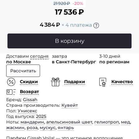
21 920
₽
-20%
17 536
₽
4 384
₽
× 4 платежа
В корзину
Доставим
сегодня
завтра
3-10 дней
по Москве
в Санкт-Петербург
по регионам
Рассчитать
Скидки
Подарки
Качество
Возврат
Бренд
Gissah
Страна производитель
Кувейт
Пол
Унисекс
Год выпуска
2025
Ноты
мандарин
,
апельсиновый цвет
,
гелиотроп
,
мед
,
жасмин
,
роза
,
мускус
,
янтарь
Парфюм Gissah Voila! — это истинное воплощение