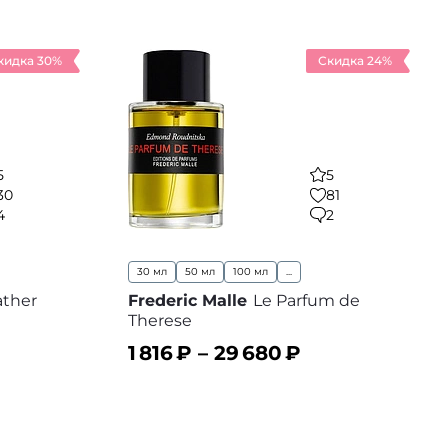
кидка 30%
Скидка 24%
5
5
30
81
4
2
30 мл
50 мл
100 мл
...
ather
Frederic Malle
Le Parfum de
Therese
1 816
₽ –
29 680
₽
 избранное
В корзину
В избранное