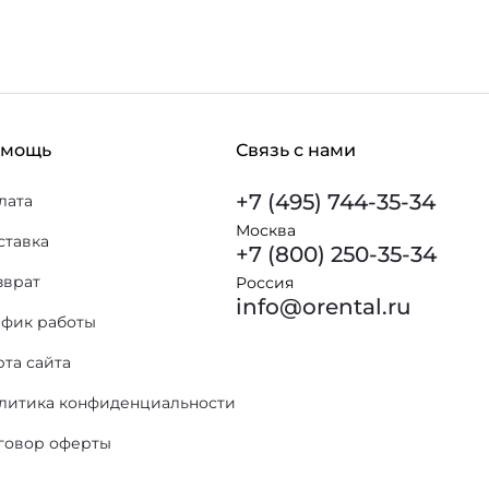
омощь
Связь с нами
+7 (495) 744-35-34
лата
Москва
ставка
+7 (800) 250-35-34
зврат
Россия
info@orental.ru
афик работы
рта сайта
литика конфиденциальности
говор оферты