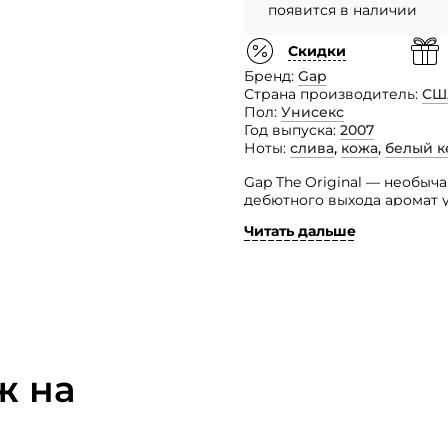
появится в наличии
Скидки
Бренд
Gap
Страна производитель
СШ
Пол
Унисекс
Год выпуска
2007
Ноты
слива
,
кожа
,
белый к
Gap The Original — необы
дебютного выхода аромат 
своей привлекательности и
Читать дальше
Единожды познакомившись 
Этот соблазнительный пар
женщин, которые ищут нез
в себе искру настоящей ж
композиции стал дерзкий 
немного смягчает гамма из
ж на