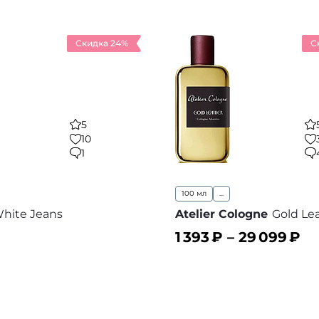
Скидка 24%
С
5
10
1
100 мл
...
hite Jeans
Atelier Cologne
Gold Le
1 393
₽ –
29 099
₽
ину
В корзину
В избранное
В