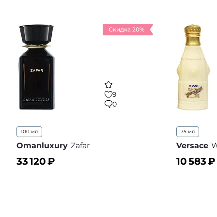
Скидка 20%
9
0
100 мл
75 мл
Omanluxury
Zafar
Versace
W
33 120
₽
10 583
₽
В корзину
В корз
В избранное