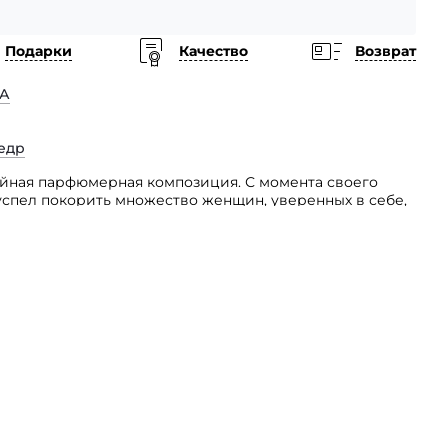
Подарки
Качество
Возврат
А
едр
чайная парфюмерная композиция. С момента своего
успел покорить множество женщин, уверенных в себе,
 своих силах.
с благоуханием, вы уже не сможете ему изменить.
фюм создан для ярких, смелых, целеустремленных
ависимости во всем. Он смелый, многогранный, и таит
енственности. Основной нотой представленной
и запоминающийся аккорд черной кожи, который
 оттенков спелой сливы и благородного кедра.