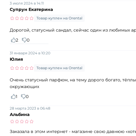
3 июля 2024 в 14:11
Супрун Екатерина
Товар куплен на Orental
Дорогой, статусный сандал, сейчас один из любимых ар
2
0
31 января 2024 в 10:20
Юлия
Товар куплен на Orental
Очень статусный парфюм, на тему дорого богато, тёпл
окружающих
1
0
28 марта 2023 в 06:48
Альбина
Заказала в этом интернет - магазине свою давнюю «хо