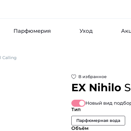
Парфюмерия
Уход
Ак
l Calling
В избранное
EX Nihilo
S
Новый вид подбор
Тип
Парфюмерная вода
Объём