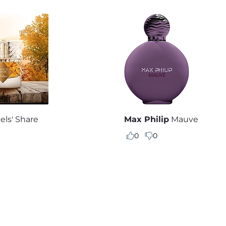
els' Share
Max Philip
Mauve
0
0