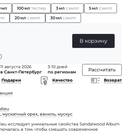
0 мл
100 мл
тестер
3 мл
сэмпл
5 мл
сэмпл
пл
20 мл
сэмпл
30 мл
сэмпл
В корзину
11 августа 2026
3-10 дней
Рассчитать
в Санкт-Петербург
по регионам
Подарки
Качество
Возврат
анция
dieu
л
,
мускатный орех
,
ваниль
,
мускус
ieu исследует уникальные свойства Sandalwood Album
ключалась в том, чтобы смешать современное