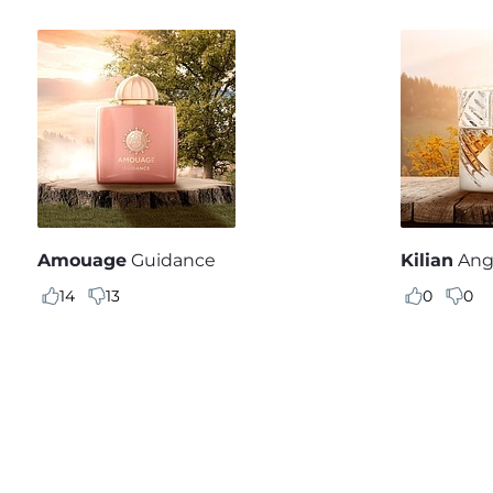
Amouage
Guidance
Kilian
Ang
14
13
0
0