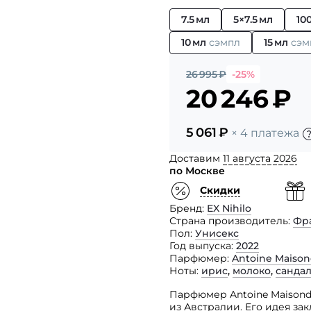
7.5 мл
5×7.5 мл
10
10 мл
сэмпл
15 мл
сэм
26 995
₽
-25%
20 246
₽
5 061
₽
× 4 платежа
Доставим
11 августа 2026
по Москве
Скидки
Бренд
EX Nihilo
Страна производитель
Фр
Пол
Унисекс
Год выпуска
2022
Парфюмер
Antoine Maison
Ноты
ирис
,
молоко
,
санда
Парфюмер Antoine Maisond
из Австралии. Его идея за