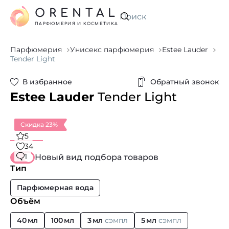
ORENTAL
Искать
ПАРФЮМЕРИЯ И КОСМЕТИКА
Парфюмерия
Унисекс парфюмерия
Estee Lauder
Tender Light
В избранное
Обратный звонок
Estee Lauder
Tender Light
Скидка 23%
5
34
1
Новый вид подбора товаров
Тип
Парфюмерная вода
Объём
40 мл
100 мл
3 мл
сэмпл
5 мл
сэмпл