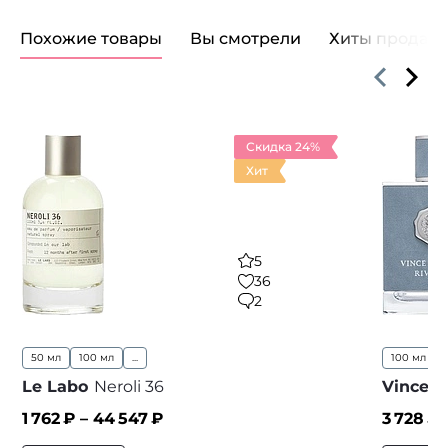
Похожие товары
Вы смотрели
Хиты продаж
Скидка 24%
Хит
5
36
2
50 мл
100 мл
...
100 мл
..
Le Labo
Neroli 36
Vince 
1 762
₽ –
44 547
₽
3 728
₽ 