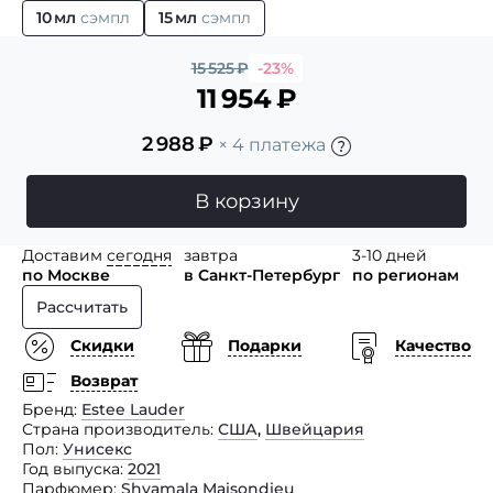
10 мл
сэмпл
15 мл
сэмпл
15 525
₽
-23%
11 954
₽
2 988
₽
× 4 платежа
В корзину
Доставим
сегодня
завтра
3-10 дней
по Москве
в Санкт-Петербург
по регионам
Рассчитать
Скидки
Подарки
Качество
Возврат
Бренд
Estee Lauder
Страна производитель
США
,
Швейцария
Пол
Унисекс
Год выпуска
2021
Парфюмер
Shyamala Maisondieu