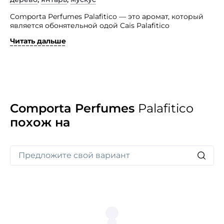
Comporta Perfumes Palafitico — это аромат, который
является обонятельной одой Cais Palafitico
de Carrasqueira, уединенному месту, возвышающемуся
Читать дальше
над водами реки Садо. В этом анклаве время кажется
остановившимся, а природа раскрывается во всей
своей суровой и красивой красоте.
Аромат напоминает окрестности с деревянными
дорожками и маленькими хижинами,
расположенными над соленым озером. Он переносит
нас в мир суровых стихий природы: жаркое летнее
Comporta Perfumes
Palafitico
солнце, прохладные зимние температуры и соленые
похож на
брызги на деревьях. Это аромат природы, который
позволяет погрузиться в уникальное
и вдохновляющее окружение Cais Palafitico
de Carrasqueira.