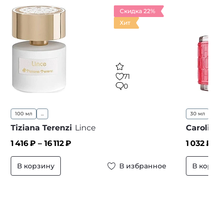
Скидка 22%
Хит
71
0
100 мл
...
30 мл
5
Tiziana Terenzi
Lince
Carolin
1 416
₽ –
16 112
₽
1 032
₽ 
В корзину
В избранное
В корз